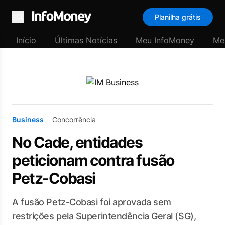
Planilha grátis
Menu
Início
Últimas Notícias
Meu InfoMoney
Me
Business
Concorrência
No Cade, entidades
peticionam contra fusão
Petz-Cobasi
A fusão Petz-Cobasi foi aprovada sem
restrições pela Superintendência Geral (SG),