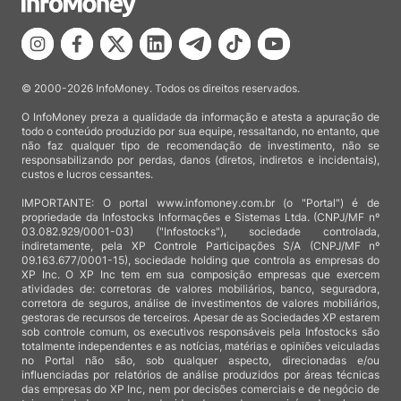
© 2000-2026 InfoMoney. Todos os direitos reservados.
O InfoMoney preza a qualidade da informação e atesta a apuração de
todo o conteúdo produzido por sua equipe, ressaltando, no entanto, que
não faz qualquer tipo de recomendação de investimento, não se
responsabilizando por perdas, danos (diretos, indiretos e incidentais),
custos e lucros cessantes.
IMPORTANTE: O portal www.infomoney.com.br (o "Portal") é de
propriedade da Infostocks Informações e Sistemas Ltda. (CNPJ/MF nº
03.082.929/0001-03) ("Infostocks"), sociedade controlada,
indiretamente, pela XP Controle Participações S/A (CNPJ/MF nº
09.163.677/0001-15), sociedade holding que controla as empresas do
XP Inc. O XP Inc tem em sua composição empresas que exercem
atividades de: corretoras de valores mobiliários, banco, seguradora,
corretora de seguros, análise de investimentos de valores mobiliários,
gestoras de recursos de terceiros. Apesar de as Sociedades XP estarem
sob controle comum, os executivos responsáveis pela Infostocks são
totalmente independentes e as notícias, matérias e opiniões veiculadas
no Portal não são, sob qualquer aspecto, direcionadas e/ou
influenciadas por relatórios de análise produzidos por áreas técnicas
das empresas do XP Inc, nem por decisões comerciais e de negócio de