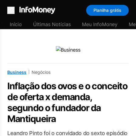
Planilha grátis
Menu
Início
Últimas Notícias
Meu InfoMoney
Me
Business
Negócios
Inflação dos ovos e o conceito
de oferta x demanda,
segundo o fundador da
Mantiqueira
Leandro Pinto foi o convidado do sexto episódio