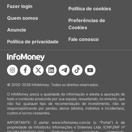
Fazer login
Política de cookies
Quem somos
Preferências de
Cookies
Anuncie
Fale conosco
Política de privacidade
© 2000-2026 InfoMoney. Todos os direitos reservados.
O InfoMoney preza a qualidade da informação e atesta a apuração de
todo o conteúdo produzido por sua equipe, ressaltando, no entanto, que
não faz qualquer tipo de recomendação de investimento, não se
responsabilizando por perdas, danos (diretos, indiretos e incidentais),
custos e lucros cessantes.
IMPORTANTE: O portal www.infomoney.com.br (o "Portal") é de
propriedade da Infostocks Informações e Sistemas Ltda. (CNPJ/MF nº
03.082.929/0001-03) ("Infostocks"), sociedade controlada,