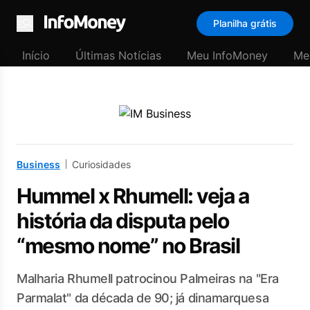
Planilha grátis
Menu
Início
Últimas Notícias
Meu InfoMoney
Me
Business
Curiosidades
Hummel x Rhumell: veja a
história da disputa pelo
“mesmo nome” no Brasil
Malharia Rhumell patrocinou Palmeiras na "Era
Parmalat" da década de 90; já dinamarquesa