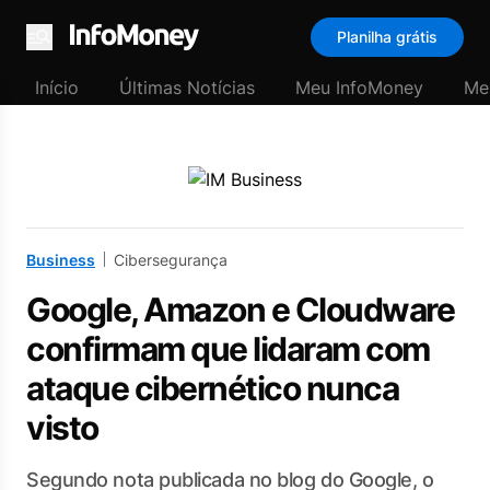
Planilha grátis
Menu
Início
Últimas Notícias
Meu InfoMoney
Me
Business
Cibersegurança
Google, Amazon e Cloudware
confirmam que lidaram com
ataque cibernético nunca
visto
Segundo nota publicada no blog do Google, o