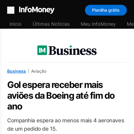
Planilha grátis
Menu
Início
Últimas Notícias
Meu InfoMoney
Me
Business
Aviação
Gol espera receber mais
aviões da Boeing até fim do
ano
Companhia espera ao menos mais 4 aeronaves
de um pedido de 15.