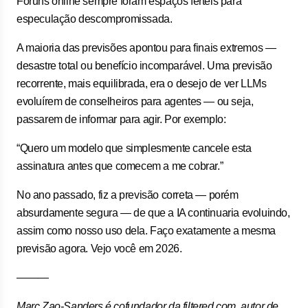
Fóruns online sempre foram espaços férteis para
especulação descompromissada.
A maioria das previsões apontou para finais extremos —
desastre total ou benefício incomparável. Uma previsão
recorrente, mais equilibrada, era o desejo de ver LLMs
evoluírem de conselheiros para agentes — ou seja,
passarem de informar para agir. Por exemplo:
“Quero um modelo que simplesmente cancele esta
assinatura antes que comecem a me cobrar.”
No ano passado, fiz a previsão correta — porém
absurdamente segura — de que a IA continuaria evoluindo,
assim como nosso uso dela. Faço exatamente a mesma
previsão agora. Vejo você em 2026.
———
Marc Zao-Sanders é cofundador da filtered.com, autor de