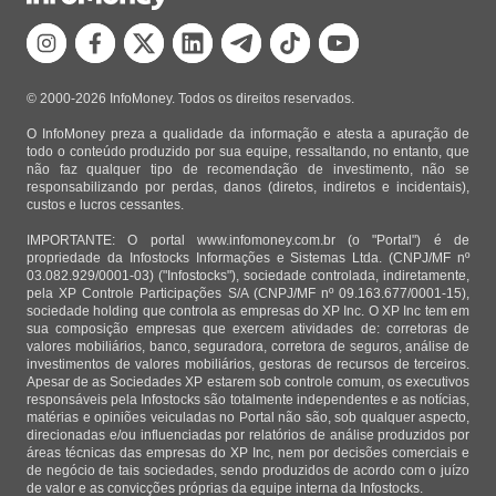
© 2000-2026 InfoMoney. Todos os direitos reservados.
O InfoMoney preza a qualidade da informação e atesta a apuração de
todo o conteúdo produzido por sua equipe, ressaltando, no entanto, que
não faz qualquer tipo de recomendação de investimento, não se
responsabilizando por perdas, danos (diretos, indiretos e incidentais),
custos e lucros cessantes.
IMPORTANTE: O portal www.infomoney.com.br (o "Portal") é de
propriedade da Infostocks Informações e Sistemas Ltda. (CNPJ/MF nº
03.082.929/0001-03) ("Infostocks"), sociedade controlada, indiretamente,
pela XP Controle Participações S/A (CNPJ/MF nº 09.163.677/0001-15),
sociedade holding que controla as empresas do XP Inc. O XP Inc tem em
sua composição empresas que exercem atividades de: corretoras de
valores mobiliários, banco, seguradora, corretora de seguros, análise de
investimentos de valores mobiliários, gestoras de recursos de terceiros.
Apesar de as Sociedades XP estarem sob controle comum, os executivos
responsáveis pela Infostocks são totalmente independentes e as notícias,
matérias e opiniões veiculadas no Portal não são, sob qualquer aspecto,
direcionadas e/ou influenciadas por relatórios de análise produzidos por
áreas técnicas das empresas do XP Inc, nem por decisões comerciais e
de negócio de tais sociedades, sendo produzidos de acordo com o juízo
de valor e as convicções próprias da equipe interna da Infostocks.