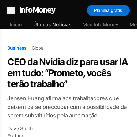
Planilha grátis
Menu
Início
Últimas Notícias
Meu InfoMoney
Me
Business
Global
CEO da Nvidia diz para usar IA
em tudo: “Prometo, vocês
terão trabalho”
Jensen Huang afirma aos trabalhadores que
deixem de se preocupar com a possibilidade de
serem substituídos pela automação
Dave Smith
Fortune