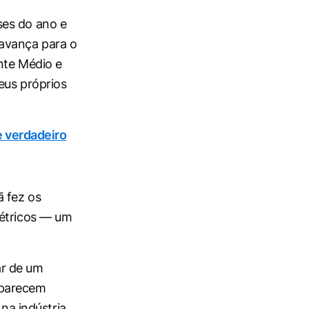
ses do ano e
 avança para o
nte Médio e
eus próprios
e verdadeiro
 fez os
létricos — um
ar de um
 parecem
 na indústria