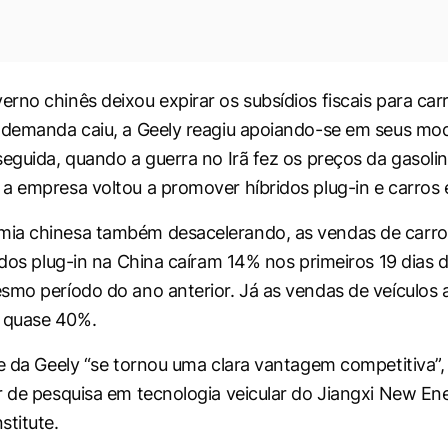
rno chinês deixou expirar os subsídios fiscais para carr
 demanda caiu, a Geely reagiu apoiando-se em seus mod
seguida, quando a guerra no Irã fez os preços da gasoli
a empresa voltou a promover híbridos plug-in e carros e
ia chinesa também desacelerando, as vendas de carros
idos plug-in na China caíram 14% nos primeiros 19 dias d
smo período do ano anterior. Já as vendas de veículos 
 quase 40%.
de da Geely “se tornou uma clara vantagem competitiva”,
r de pesquisa em tecnologia veicular do Jiangxi New En
stitute.