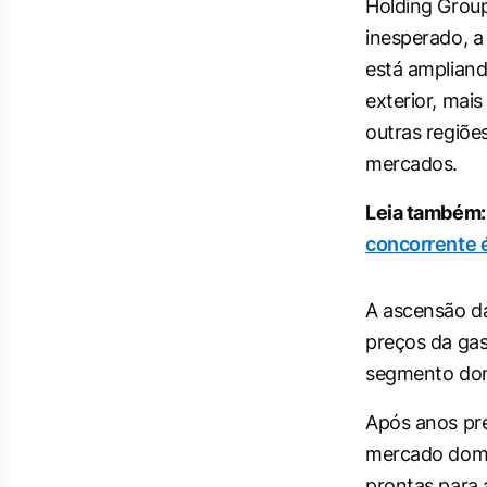
Holding Grou
inesperado, a
está ampliand
exterior, mai
outras regiõe
mercados.
Leia também:
concorrente 
A ascensão da
preços da gas
segmento dom
Após anos pr
mercado domé
prontas para a