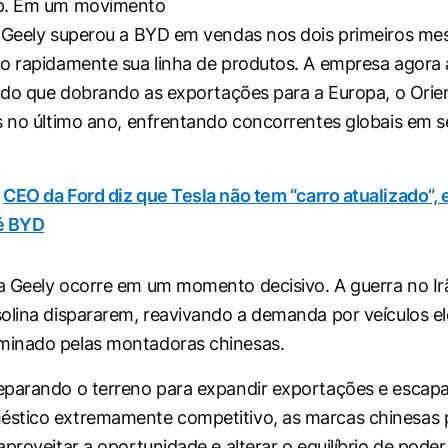
p. Em um movimento
 Geely superou a BYD em vendas nos dois primeiros me
o rapidamente sua linha de produtos. A empresa agora
s do que dobrando as exportações para a Europa, o Orie
s no último ano, enfrentando concorrentes globais em s
CEO da Ford diz que Tesla não tem “carro atualizado”, 
é BYD
 Geely ocorre em um momento decisivo. A guerra no Irã
olina dispararem, reavivando a demanda por veículos e
inado pelas montadoras chinesas.
eparando o terreno para expandir exportações e escap
stico extremamente competitivo, as marcas chinesas
proveitar a oportunidade e alterar o equilíbrio de poder