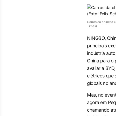
Carros da chinesa G
Times)
NINGBO, China
principais ex
indústria aut
China para o p
avaliar a BYD
elétricos que
globais no an
Mas, no even
agora em Peq
chamando ate