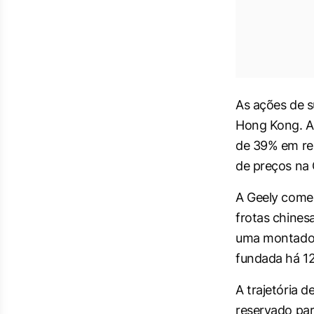
As ações de s
Hong Kong. A
de 39% em rel
de preços na 
A Geely começ
frotas chines
uma montador
fundada há 1
A trajetória d
reservado pa