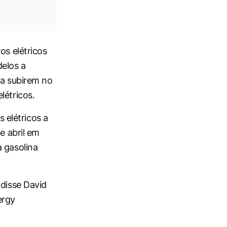
os elétricos
elos a
na subirem no
létricos.
 elétricos a
e abril em
a gasolina
 disse David
ergy