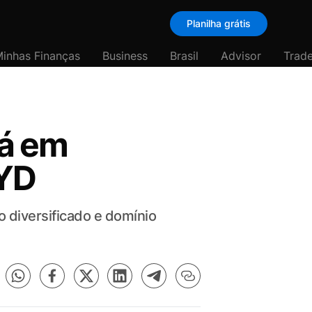
Planilha grátis
inhas Finanças
Business
Brasil
Advisor
Trade
tá em
BYD
o diversificado e domínio