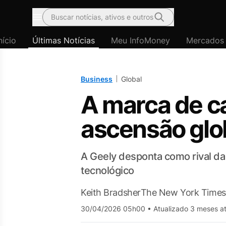
Buscar notícias, ativos e outros
Menu
nício
Últimas Notícias
Meu InfoMoney
Mercados
Business
Global
A marca de c
ascensão glo
A Geely desponta como rival da 
tecnológico
Keith Bradsher
The New York Times
30/04/2026 05h00
•
Atualizado 3 meses a