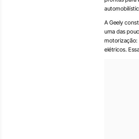
automobilístic
A Geely const
uma das pouca
motorização: g
elétricos. Es