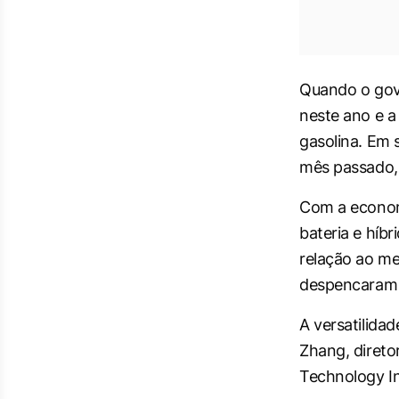
Quando o gove
neste ano e a
gasolina. Em 
mês passado, 
Com a econom
bateria e híbr
relação ao me
despencaram
A versatilida
Zhang, direto
Technology In