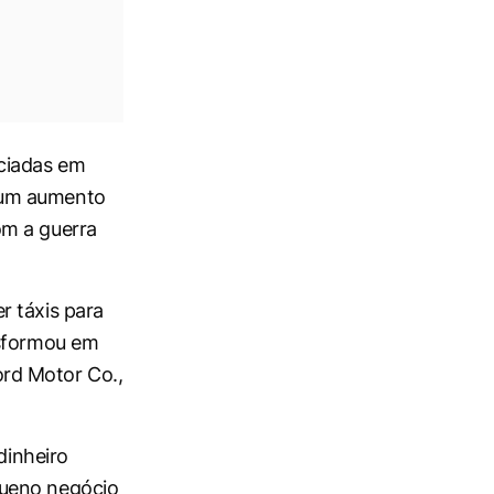
ociadas em
 um aumento
om a guerra
r táxis para
nsformou em
rd Motor Co.,
dinheiro
queno negócio