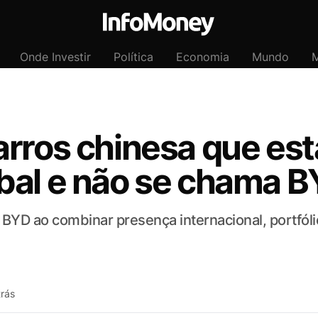
Onde Investir
Política
Economia
Mundo
M
arros chinesa que es
bal e não se chama 
BYD ao combinar presença internacional, portfóli
trás