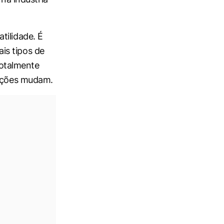
tilidade. É
is tipos de
totalmente
dições mudam.