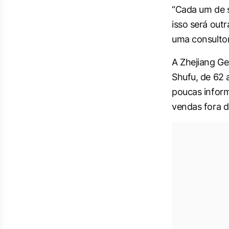
“Cada um de s
isso será out
uma consulto
A Zhejiang Ge
Shufu, de 62
poucas inform
vendas fora d