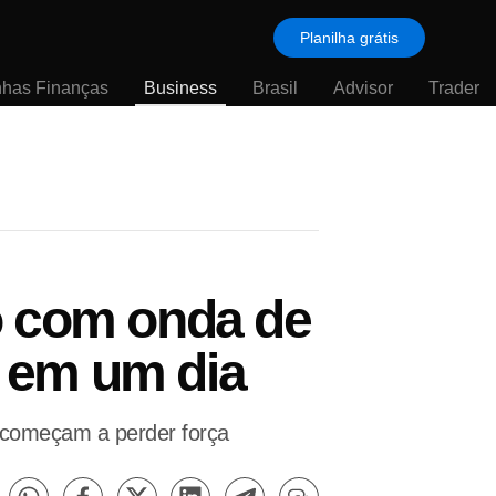
Planilha grátis
nhas Finanças
Business
Brasil
Advisor
Trader
o com onda de
 em um dia
começam a perder força