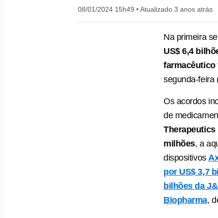
08/01/2024 15h49
•
Atualizado 3 anos atrás
Na primeira s
US$ 6,4 bilhõ
farmacêutico
segunda-feira 
Os acordos in
de medicament
Therapeutics
milhões
, a aq
dispositivos
Ax
por US$ 3,7 b
bilhões da J
Biopharma
, 