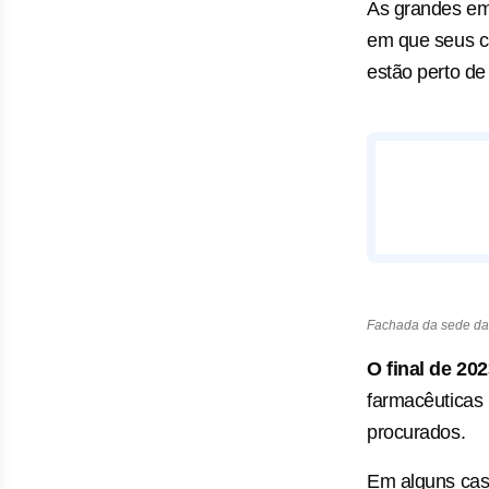
As grandes em
em que seus c
estão perto de
Fachada da sede da
O
final de 20
farmacêuticas 
procurados.
Em alguns cas