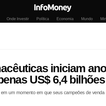
Onde Investir
Política
Economia
Mundo
Mi
acêuticas iniciam an
enas US$ 6,4 bilhões
s em um momento em que seus campeões de venda 