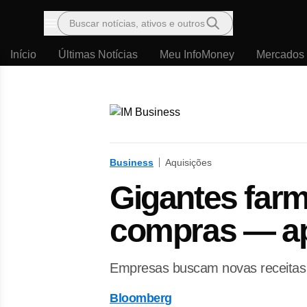
Buscar notícias, ativos e outros
Menu
Início
Últimas Notícias
Meu InfoMoney
Mercados
Business
Aquisições
Gigantes farm
compras — ap
Empresas buscam novas receita
Bloomberg