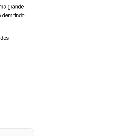
uma grande
m demitindo
ndes