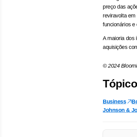
preço das açõ
reviravolta e
funcionários e
A maioria dos 
aquisições con
© 2024 Bloom
Tópico
Business
Bo
Johnson & J