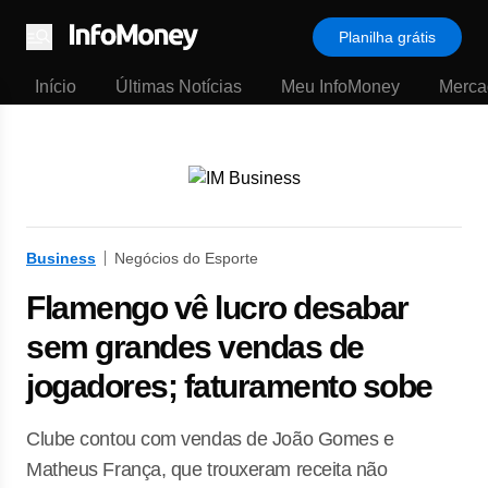
Planilha grátis
Menu
Início
Últimas Notícias
Meu InfoMoney
Merca
Business
Negócios do Esporte
Flamengo vê lucro desabar
sem grandes vendas de
jogadores; faturamento sobe
Clube contou com vendas de João Gomes e
Matheus França, que trouxeram receita não