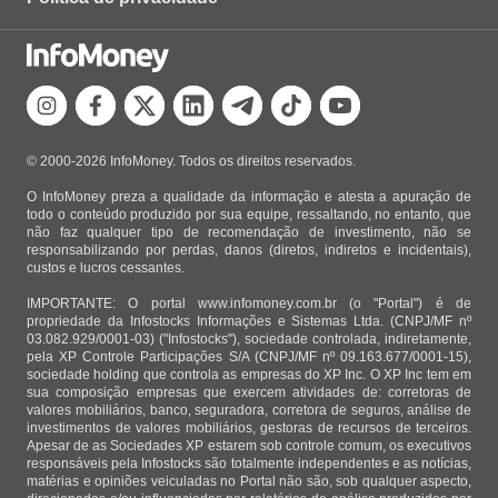
© 2000-2026 InfoMoney. Todos os direitos reservados.
O InfoMoney preza a qualidade da informação e atesta a apuração de
todo o conteúdo produzido por sua equipe, ressaltando, no entanto, que
não faz qualquer tipo de recomendação de investimento, não se
responsabilizando por perdas, danos (diretos, indiretos e incidentais),
custos e lucros cessantes.
IMPORTANTE: O portal www.infomoney.com.br (o "Portal") é de
propriedade da Infostocks Informações e Sistemas Ltda. (CNPJ/MF nº
03.082.929/0001-03) ("Infostocks"), sociedade controlada, indiretamente,
pela XP Controle Participações S/A (CNPJ/MF nº 09.163.677/0001-15),
sociedade holding que controla as empresas do XP Inc. O XP Inc tem em
sua composição empresas que exercem atividades de: corretoras de
valores mobiliários, banco, seguradora, corretora de seguros, análise de
investimentos de valores mobiliários, gestoras de recursos de terceiros.
Apesar de as Sociedades XP estarem sob controle comum, os executivos
responsáveis pela Infostocks são totalmente independentes e as notícias,
matérias e opiniões veiculadas no Portal não são, sob qualquer aspecto,