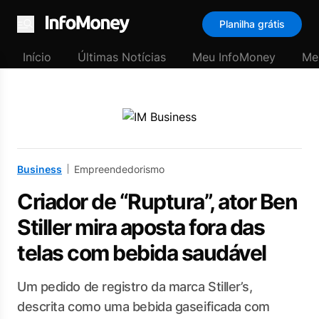
Planilha grátis
Menu
Início
Últimas Notícias
Meu InfoMoney
Me
Business
Empreendedorismo
Criador de “Ruptura”, ator Ben
Stiller mira aposta fora das
telas com bebida saudável
Um pedido de registro da marca Stiller’s,
descrita como uma bebida gaseificada com