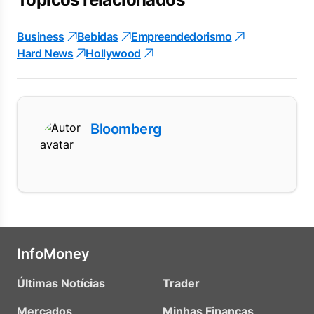
Business
Bebidas
Empreendedorismo
Hard News
Hollywood
Bloomberg
InfoMoney
Últimas Notícias
Trader
Mercados
Minhas Finanças