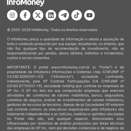
© 2000-2026 InfoMoney. Todos os direitos reservados.
O InfoMoney preza a qualidade da informação e atesta a apuração de
todo o conteúdo produzido por sua equipe, ressaltando, no entanto, que
não faz qualquer tipo de recomendação de investimento, não se
responsabilizando por perdas, danos (diretos, indiretos e incidentais),
custos e lucros cessantes.
IMPORTANTE: O portal www.infomoney.com.br (o "Portal") é de
propriedade da Infostocks Informações e Sistemas Ltda. (CNPJ/MF nº
03.082.929/0001-03) ("Infostocks"), sociedade controlada,
indiretamente, pela XP Controle Participações S/A (CNPJ/MF nº
09.163.677/0001-15), sociedade holding que controla as empresas do
XP Inc. O XP Inc tem em sua composição empresas que exercem
atividades de: corretoras de valores mobiliários, banco, seguradora,
corretora de seguros, análise de investimentos de valores mobiliários,
gestoras de recursos de terceiros. Apesar de as Sociedades XP estarem
sob controle comum, os executivos responsáveis pela Infostocks são
totalmente independentes e as notícias, matérias e opiniões veiculadas
no Portal não são, sob qualquer aspecto, direcionadas e/ou
influenciadas por relatórios de análise produzidos por áreas técnicas
das empresas do XP Inc, nem por decisões comerciais e de negócio de