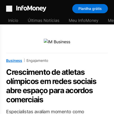
Planilha grátis
Menu
Início
Últimas Notícias
Meu InfoMoney
Me
Business
Engajamento
Crescimento de atletas
olímpicos em redes sociais
abre espaço para acordos
comerciais
Especialistas avaliam momento como