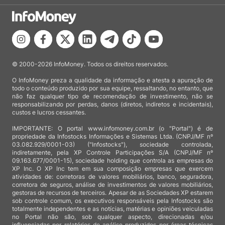
© 2000-2026 InfoMoney. Todos os direitos reservados.
O InfoMoney preza a qualidade da informação e atesta a apuração de
todo o conteúdo produzido por sua equipe, ressaltando, no entanto, que
não faz qualquer tipo de recomendação de investimento, não se
responsabilizando por perdas, danos (diretos, indiretos e incidentais),
custos e lucros cessantes.
IMPORTANTE: O portal www.infomoney.com.br (o "Portal") é de
propriedade da Infostocks Informações e Sistemas Ltda. (CNPJ/MF nº
03.082.929/0001-03) ("Infostocks"), sociedade controlada,
indiretamente, pela XP Controle Participações S/A (CNPJ/MF nº
09.163.677/0001-15), sociedade holding que controla as empresas do
XP Inc. O XP Inc tem em sua composição empresas que exercem
atividades de: corretoras de valores mobiliários, banco, seguradora,
corretora de seguros, análise de investimentos de valores mobiliários,
gestoras de recursos de terceiros. Apesar de as Sociedades XP estarem
sob controle comum, os executivos responsáveis pela Infostocks são
totalmente independentes e as notícias, matérias e opiniões veiculadas
no Portal não são, sob qualquer aspecto, direcionadas e/ou
influenciadas por relatórios de análise produzidos por áreas técnicas