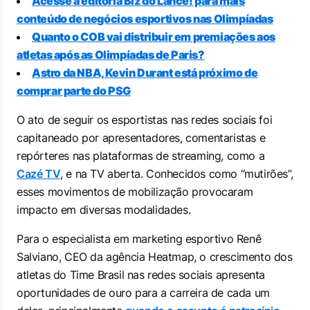
Acesse a editoria Biz do Lance! para mais
conteúdo de negócios esportivos nas Olimpíadas
Quanto o COB vai distribuir em premiações aos
atletas após as Olimpíadas de Paris?
Astro da NBA, Kevin Durant está próximo de
comprar parte do PSG
O ato de seguir os esportistas nas redes sociais foi
capitaneado por apresentadores, comentaristas e
repórteres nas plataformas de streaming, como a
Cazé TV
, e na TV aberta. Conhecidos como “mutirões”,
esses movimentos de mobilização provocaram
impacto em diversas modalidades.
Para o especialista em marketing esportivo Renê
Salviano, CEO da agência Heatmap, o crescimento dos
atletas do Time Brasil nas redes sociais apresenta
oportunidades de ouro para a carreira de cada um