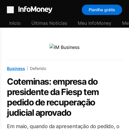
Planilha grátis
Menu
Início
Últimas Notícias
Meu InfoMoney
Me
Business
Deferido
Coteminas: empresa do
presidente da Fiesp tem
pedido de recuperação
judicial aprovado
Em maio, quando da apresentação do pedido, o