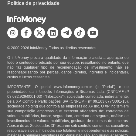
Política de privacidade
© 2000-2026 InfoMoney. Todos os direitos reservados.
O InfoMoney preza a qualidade da informação e atesta a apuração de
todo o conteúdo produzido por sua equipe, ressaltando, no entanto, que
não faz qualquer tipo de recomendação de investimento, não se
responsabilizando por perdas, danos (diretos, indiretos e incidentais),
custos e lucros cessantes.
IMPORTANTE: O portal www.infomoney.com.br (o "Portal") é de
propriedade da Infostocks Informações e Sistemas Ltda. (CNPJ/MF nº
03.082.929/0001-03) ("Infostocks"), sociedade controlada, indiretamente,
pela XP Controle Participações S/A (CNPJ/MF nº 09.163.677/0001-15),
sociedade holding que controla as empresas do XP Inc. O XP Inc tem em
sua composição empresas que exercem atividades de: corretoras de
valores mobiliários, banco, seguradora, corretora de seguros, análise de
investimentos de valores mobiliários, gestoras de recursos de terceiros.
Apesar de as Sociedades XP estarem sob controle comum, os executivos
responsáveis pela Infostocks são totalmente independentes e as notícias,
matérias e opiniões veiculadas no Portal não são, sob qualquer aspecto,