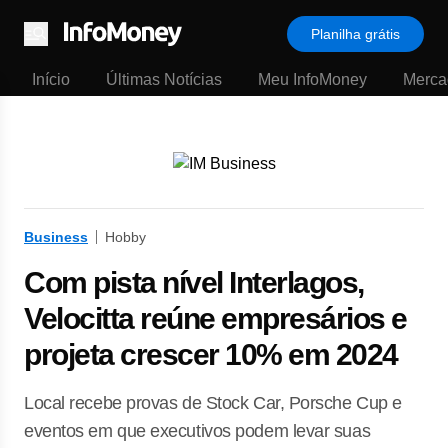
Planilha grátis
Menu
Início
Últimas Notícias
Meu InfoMoney
Merca
Business
Hobby
Com pista nível Interlagos,
Velocitta reúne empresários e
projeta crescer 10% em 2024
Local recebe provas de Stock Car, Porsche Cup e
eventos em que executivos podem levar suas