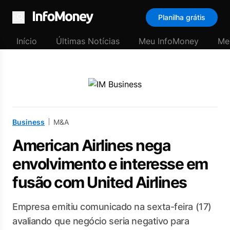
Planilha grátis
Menu
Início
Últimas Notícias
Meu InfoMoney
Me
Business
M&A
American Airlines nega
envolvimento e interesse em
fusão com United Airlines
Empresa emitiu comunicado na sexta-feira (17)
avaliando que negócio seria negativo para