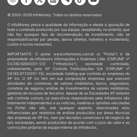
© 2000-2026 InfoMoney. Todos os direitos reservados.
O InfoMoney preza a qualidade da informação e atesta a apuração de
todo o conteúdo produzido por sua equipe, ressaltando, no entanto, que
não faz qualquer tipo de recomendação de investimento, não se
responsabilizando por perdas, danos (diretos, indiretos e incidentais),
custos e lucros cessantes.
IMPORTANTE: O portal www.infomoney.com.br (o "Portal") é de
propriedade da Infostocks Informações e Sistemas Ltda. (CNPJ/MF nº
03.082.929/0001-03) ("Infostocks"), sociedade controlada,
indiretamente, pela XP Controle Participações S/A (CNPJ/MF nº
09.163.677/0001-15), sociedade holding que controla as empresas do
XP Inc. O XP Inc tem em sua composição empresas que exercem
atividades de: corretoras de valores mobiliários, banco, seguradora,
corretora de seguros, análise de investimentos de valores mobiliários,
gestoras de recursos de terceiros. Apesar de as Sociedades XP estarem
sob controle comum, os executivos responsáveis pela Infostocks são
totalmente independentes e as notícias, matérias e opiniões veiculadas
no Portal não são, sob qualquer aspecto, direcionadas e/ou
influenciadas por relatórios de análise produzidos por áreas técnicas
das empresas do XP Inc, nem por decisões comerciais e de negócio de
tais sociedades, sendo produzidos de acordo com o juízo de valor e as
convicções próprias da equipe interna da Infostocks.