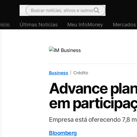
Buscar notícias, ativos e outros
Menu
nício
Últimas Notícias
Meu InfoMoney
Mercados
Business
Crédito
Advance plan
em participaç
Empresa está oferecendo 7,8 m
Bloomberg