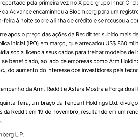
 reportado pela primeira vez no X pelo grupo Inner Circ
e da Advance encaminhou a Bloomberg para um registro
a-feira à noite sobre a linha de crédito e se recusou a c
re após o preço das ações da Reddit ter subido mais 
blica inicial (IPO) em março, que arrecadou US$ 860 mil
dia social licencia seus dados para treinar modelos de i
tem se beneficiado, ao lado de empresas como Arm Holdin
nc., do aumento do interesse dos investidores pela tecno
sempenho da Arm, Reddit e Astera Mostra a Força dos I
quinta-feira, um braço da Tencent Holdings Ltd. divulg
s da Reddit em 19 de novembro, resultando em um ren
.
berg L.P.