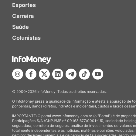
Esportes
Carreira
Saúde
Colunistas
© 2000-2026 InfoMoney. Todos os direitos reservados.
O InfoMoney preza a qualidade da informação e atesta a apuração de tod
por perdas, danos (diretos, indiretos e incidentais), custos e lucros cessan
IMPORTANTE: O portal www.infomoney.com.br (o "Portal") é de proprieda
Participações S/A (CNPJ/MF nº 09.163.677/0001-15), sociedade holding
seguradora, corretora de seguros, análise de investimentos de valores 
totalmente independentes e as notícias, matérias e opiniões veiculadas 
nem por decisões comerciais e de negócio de tais sociedades, sendo prod