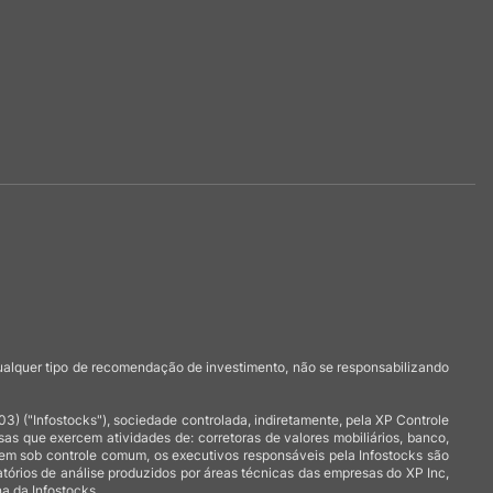
qualquer tipo de recomendação de investimento, não se responsabilizando
 ("Infostocks"), sociedade controlada, indiretamente, pela XP Controle
 que exercem atividades de: corretoras de valores mobiliários, banco,
arem sob controle comum, os executivos responsáveis pela Infostocks são
atórios de análise produzidos por áreas técnicas das empresas do XP Inc,
a da Infostocks.