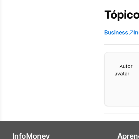
Tópico
Business
I
InfoMoney
Apren