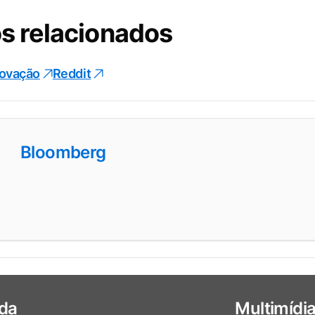
s relacionados
novação
Reddit
Bloomberg
da
Multimídi