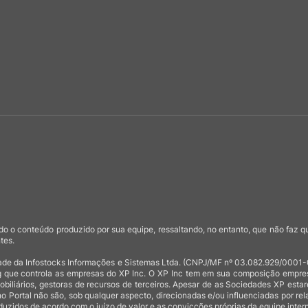
o o conteúdo produzido por sua equipe, ressaltando, no entanto, que não faz 
tes.
de da Infostocks Informações e Sistemas Ltda. (CNPJ/MF nº 03.082.929/0001-03)
 que controla as empresas do XP Inc. O XP Inc tem em sua composição empresas
mobiliários, gestoras de recursos de terceiros. Apesar de as Sociedades XP est
no Portal não são, sob qualquer aspecto, direcionadas e/ou influenciadas por rel
uzidos de acordo com o juízo de valor e as convicções próprias da equipe intern