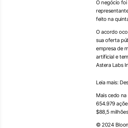
O negócio foi
representant
feito na quint
O acordo ocor
sua oferta pú
empresa de mí
artificial e 
Astera Labs I
Leia mais: De
Mais cedo na 
654.979 açõe
$88,5 milhões
© 2024 Bloom