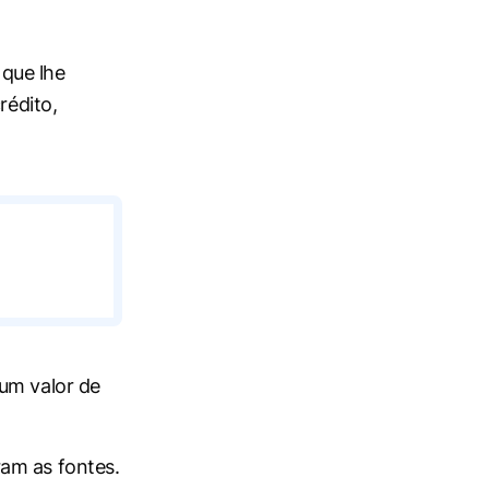
que lhe
rédito,
um valor de
am as fontes.