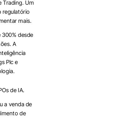
le Trading. Um
 regulatório
omentar mais.
de 300% desde
hões. A
nteligência
gs Plc e
logia.
POs de IA.
ou a venda de
dimento de