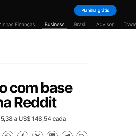
Planilha grátis
inhas Finanças
Business
Brasil
Advisor
Trade
mo com base
na Reddit
45,38 a US$ 148,54 cada