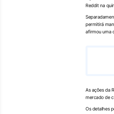
Reddit na qui
Separadamente
permitirá mant
afirmou uma d
As ações da R
mercado de ce
Os detalhes p