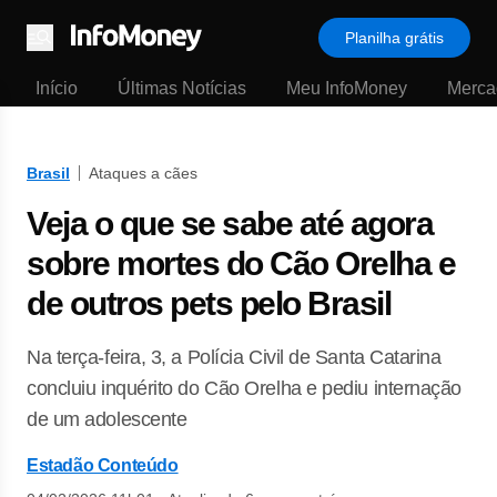
Planilha grátis
Menu
Início
Últimas Notícias
Meu InfoMoney
Merca
Brasil
Ataques a cães
Veja o que se sabe até agora
sobre mortes do Cão Orelha e
de outros pets pelo Brasil
Na terça-feira, 3, a Polícia Civil de Santa Catarina
concluiu inquérito do Cão Orelha e pediu internação
de um adolescente
Estadão Conteúdo