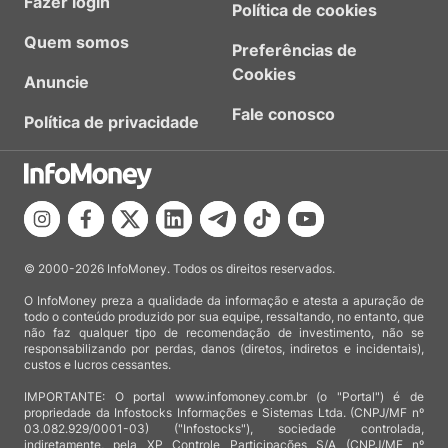
Fazer login
Política de cookies
Quem somos
Preferências de
Cookies
Anuncie
Fale conosco
Política de privacidade
© 2000-2026 InfoMoney. Todos os direitos reservados.
O InfoMoney preza a qualidade da informação e atesta a apuração de
todo o conteúdo produzido por sua equipe, ressaltando, no entanto, que
não faz qualquer tipo de recomendação de investimento, não se
responsabilizando por perdas, danos (diretos, indiretos e incidentais),
custos e lucros cessantes.
IMPORTANTE: O portal www.infomoney.com.br (o "Portal") é de
propriedade da Infostocks Informações e Sistemas Ltda. (CNPJ/MF nº
03.082.929/0001-03) ("Infostocks"), sociedade controlada,
indiretamente, pela XP Controle Participações S/A (CNPJ/MF nº