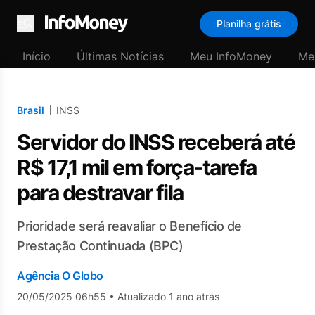
Planilha grátis
Menu
Início
Últimas Notícias
Meu InfoMoney
Me
Brasil
INSS
Servidor do INSS receberá até
R$ 17,1 mil em força-tarefa
para destravar fila
Prioridade será reavaliar o Benefício de
Prestação Continuada (BPC)
Agência O Globo
20/05/2025 06h55
•
Atualizado 1 ano atrás