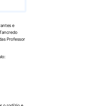
rantes e
 Tancredo
das Professor
lo:
 o rodízio e