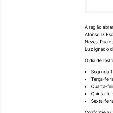
A região abra
Afonso D´Escr
Neves, Rua da
Luiz Ignácio 
O dia de restr
Segunda-fei
Terça-feira
Quarta-feir
Quinta-feir
Sexta-feira
Conforme a Co