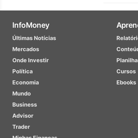
InfoMoney
Apren
Últimas Notícias
Relatór
Mercados
Conteú
Onde Investir
Planilh
Política
Cursos
Economia
Ebooks
Mundo
Business
Advisor
Trader
Minhas Finanças