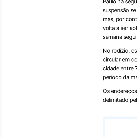
Paulo na segu
suspensão se 
mas, por cont
volta a ser ap
semana segui
No rodízio, o
circular em d
cidade entre 
período da ma
Os endereços 
delimitado pe