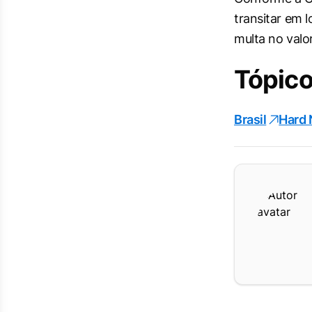
transitar em l
multa no valo
Tópico
Brasil
Hard