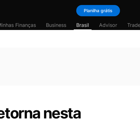
Planilha grátis
inhas Finanças
Business
Brasil
Advisor
Trade
etorna nesta