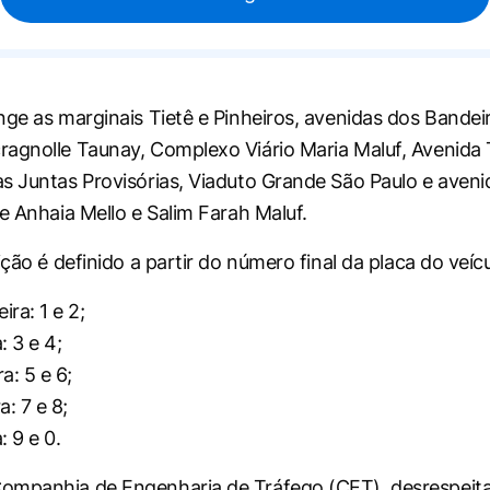
nge as marginais Tietê e Pinheiros, avenidas dos Bandei
agnolle Taunay, Complexo Viário Maria Maluf, Avenida
s Juntas Provisórias, Viaduto Grande São Paulo e aveni
de Anhaia Mello e Salim Farah Maluf.
ição é definido a partir do número final da placa do veícu
ra: 1 e 2;
: 3 e 4;
a: 5 e 6;
a: 7 e 8;
: 9 e 0.
mpanhia de Engenharia de Tráfego (CET), desrespeitar