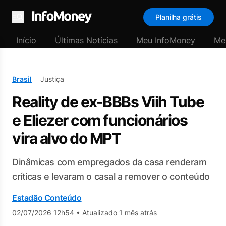
Planilha grátis
Menu
Início
Últimas Notícias
Meu InfoMoney
Me
Brasil
Justiça
Reality de ex-BBBs Viih Tube
e Eliezer com funcionários
vira alvo do MPT
Dinâmicas com empregados da casa renderam
críticas e levaram o casal a remover o conteúdo
Estadão Conteúdo
02/07/2026 12h54
•
Atualizado 1 mês atrás