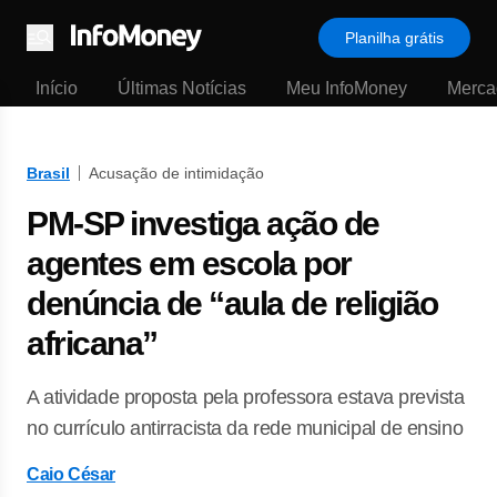
Planilha grátis
Menu
Início
Últimas Notícias
Meu InfoMoney
Merca
Brasil
Acusação de intimidação
PM-SP investiga ação de
agentes em escola por
denúncia de “aula de religião
africana”
A atividade proposta pela professora estava prevista
no currículo antirracista da rede municipal de ensino
Caio César