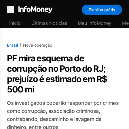
Planilha grátis
Menu
Início
Últimas Notícias
Meu InfoMoney
Me
Brasil
Nova operação
PF mira esquema de
corrupção no Porto do RJ;
prejuízo é estimado em R$
500 mi
Os investigados poderão responder por crimes
como corrupção, associação criminosa,
contrabando, descaminho e lavagem de
dinheiro, entre outros