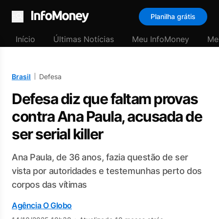
Planilha grátis
Menu
Início
Últimas Notícias
Meu InfoMoney
Me
Brasil
Defesa
Defesa diz que faltam provas
contra Ana Paula, acusada de
ser serial killer
Ana Paula, de 36 anos, fazia questão de ser
vista por autoridades e testemunhas perto dos
corpos das vítimas
Agência O Globo