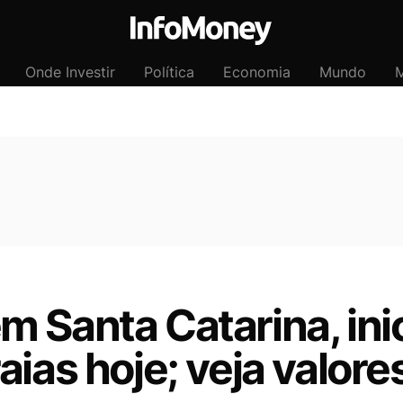
Onde Investir
Política
Economia
Mundo
M
 Santa Catarina, ini
aias hoje; veja valore