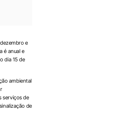
e dezembro e
a é anual e
o dia 15 de
ção ambiental
r
s serviços de
sinalização de