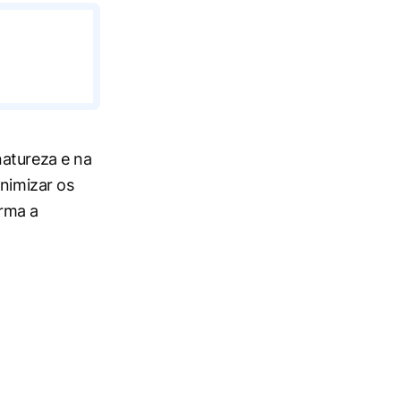
natureza e na
inimizar os
orma a