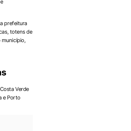
de
a prefeitura
as, totens de
 município,
as
 Costa Verde
a e Porto