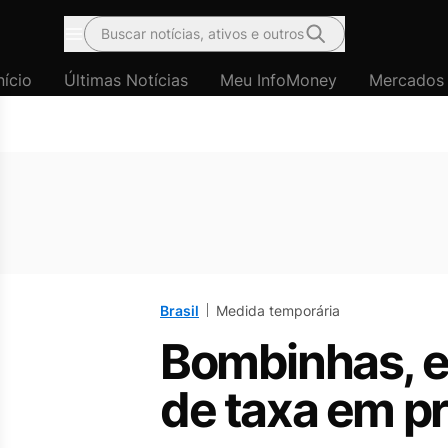
Buscar notícias, ativos e outros
Menu
nício
Últimas Notícias
Meu InfoMoney
Mercados
Brasil
Medida temporária
Bombinhas, em
de taxa em pr