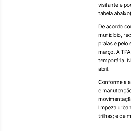
visitante e p
tabela abaixo)
De acordo com
município, re
praias e pelo
março. A TPA 
temporária. N
abril.
Conforme a ad
e manutenção 
movimentação 
limpeza urban
trilhas; e de