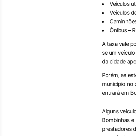
Veículos ut
Veículos d
Caminhões
Ônibus – R
A taxa vale po
se um veículo
da cidade ape
Porém, se est
município no 
entrará em B
Alguns veícul
Bombinhas e P
prestadores d