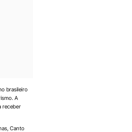
o brasileiro
rismo. A
a receber
has, Canto