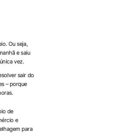
io. Ou seja,
manhã e saiu
única vez.
solver sair do
es – porque
horas.
pio de
ércio e
arelhagem para