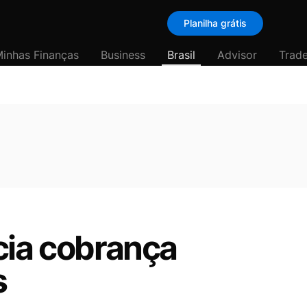
Planilha grátis
inhas Finanças
Business
Brasil
Advisor
Trade
cia cobrança
s