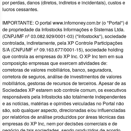
por perdas, danos (diretos, indiretos e incidentais), custos e
lucros cessantes.
IMPORTANTE: O portal www.infomoney.com.br (o "Portal") é
de propriedade da Infostocks Informações e Sistemas Ltda.
(CNPJ/MF nº 03.082.929/0001-03) ("Infostocks"), sociedade
controlada, indiretamente, pela XP Controle Participações
S/A (CNPJ/MF nº 09.163.677/0001-15), sociedade holding
que controla as empresas do XP Inc. O XP Inc tem em sua
composição empresas que exercem atividades de:
corretoras de valores mobiliários, banco, seguradora,
corretora de seguros, análise de investimentos de valores
mobiliários, gestoras de recursos de terceiros. Apesar de as
Sociedades XP estarem sob controle comum, os executivos
responsáveis pela Infostocks são totalmente independentes
e as notícias, matérias e opiniões veiculadas no Portal não
são, sob qualquer aspecto, direcionadas e/ou influenciadas
por relatórios de análise produzidos por áreas técnicas das
empresas do XP Inc, nem por decisões comerciais e de
negócio de tais sociedades, sendo produzidos de acordo