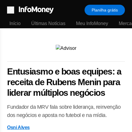
Planilha grátis
Menu
Início
Últimas Notícias
Meu InfoMoney
Merca
Entusiasmo e boas equipes: a
receita de Rubens Menin para
liderar múltiplos negócios
Fundador da MRV fala sobre liderança, reinvenção
dos negócios e aposta no futebol e na mídia.
Osni Alves