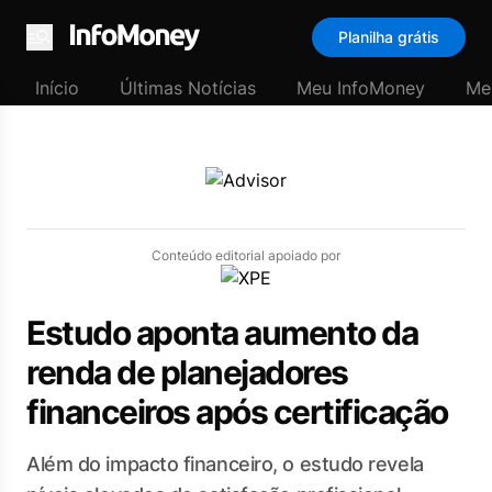
Planilha grátis
Menu
Início
Últimas Notícias
Meu InfoMoney
Me
Conteúdo editorial apoiado por
Estudo aponta aumento da
renda de planejadores
financeiros após certificação
Além do impacto financeiro, o estudo revela