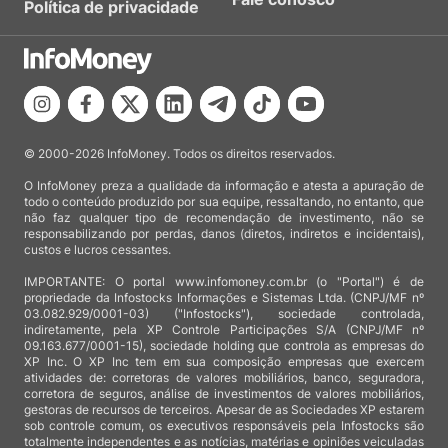
Política de privacidade
© 2000-2026 InfoMoney. Todos os direitos reservados.
O InfoMoney preza a qualidade da informação e atesta a apuração de
todo o conteúdo produzido por sua equipe, ressaltando, no entanto, que
não faz qualquer tipo de recomendação de investimento, não se
responsabilizando por perdas, danos (diretos, indiretos e incidentais),
custos e lucros cessantes.
IMPORTANTE: O portal www.infomoney.com.br (o "Portal") é de
propriedade da Infostocks Informações e Sistemas Ltda. (CNPJ/MF nº
03.082.929/0001-03) ("Infostocks"), sociedade controlada,
indiretamente, pela XP Controle Participações S/A (CNPJ/MF nº
09.163.677/0001-15), sociedade holding que controla as empresas do
XP Inc. O XP Inc tem em sua composição empresas que exercem
atividades de: corretoras de valores mobiliários, banco, seguradora,
corretora de seguros, análise de investimentos de valores mobiliários,
gestoras de recursos de terceiros. Apesar de as Sociedades XP estarem
sob controle comum, os executivos responsáveis pela Infostocks são
totalmente independentes e as notícias, matérias e opiniões veiculadas