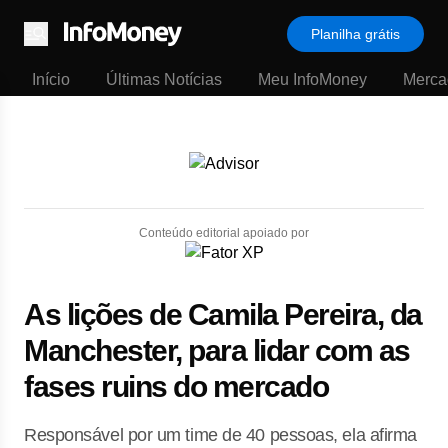
Planilha grátis
Menu
Início
Últimas Notícias
Meu InfoMoney
Merca
Conteúdo editorial apoiado por
As lições de Camila Pereira, da
Manchester, para lidar com as
fases ruins do mercado
Responsável por um time de 40 pessoas, ela afirma