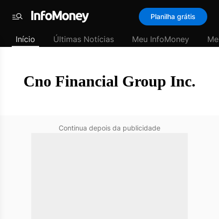
SubHome
Planilha grátis
Padrão
Menu
-
Início
Últimas Notícias
Meu InfoMoney
Me
Últimas
notícias
|
InfoMoney
Cno Financial Group Inc.
Continua depois da publicidade