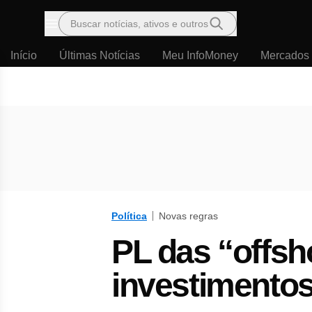
Buscar notícias, ativos e outros
Menu
Início
Últimas Notícias
Meu InfoMoney
Mercados
Política
Novas regras
PL das “offsh
investimentos