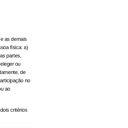
s e as demais
oa física: a)
as partes,
 eleger ou
retamente, de
articipação no
ou ao
ois critérios