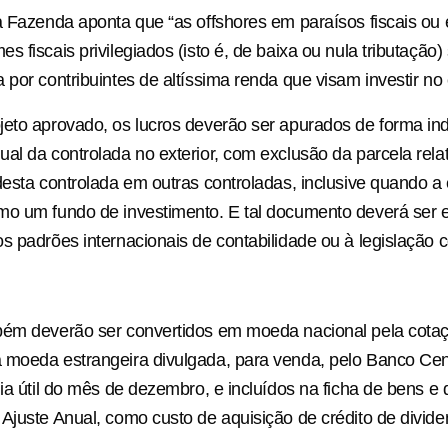
a Fazenda aponta que “as offshores em paraísos fiscais ou
 fiscais privilegiados (isto é, de baixa ou nula tributação) 
por contribuintes de altíssima renda que visam investir no e
eto aprovado, os lucros deverão ser apurados de forma ind
al da controlada no exterior, com exclusão da parcela relat
desta controlada em outras controladas, inclusive quando a 
mo um fundo de investimento. E tal documento deverá ser
s padrões internacionais de contabilidade ou à legislação 
bém deverão ser convertidos em moeda nacional pela cota
moeda estrangeira divulgada, para venda, pelo Banco Centr
ia útil do mês de dezembro, e incluídos na ficha de bens e d
Ajuste Anual, como custo de aquisição de crédito de divid