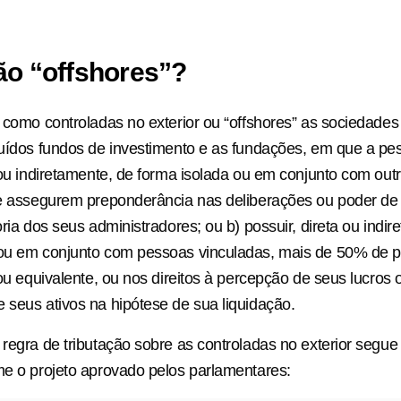
ão “offshores”?
a como controladas no exterior ou “offshores” as sociedade
luídos fundos de investimento e as fundações, em que a pess
a ou indiretamente, de forma isolada ou em conjunto com outr
he assegurem preponderância nas deliberações ou poder de
oria dos seus administradores; ou b) possuir, direta ou indi
 ou em conjunto com pessoas vinculadas, mais de 50% de p
 ou equivalente, ou nos direitos à percepção de seus lucros 
 seus ativos na hipótese de sua liquidação.
regra de tributação sobre as controladas no exterior segue d
me o projeto aprovado pelos parlamentares: