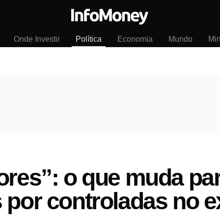
Onde Investir
Política
Economia
Mundo
Mi
ores”: o que muda pa
 por controladas no e