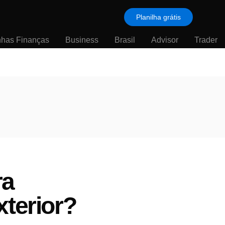
Planilha grátis
nhas Finanças
Business
Brasil
Advisor
Trader
ra
xterior?