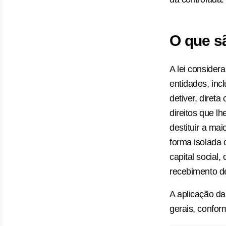
O que s
A lei consider
entidades, inc
detiver, diret
direitos que l
destituir a mai
forma isolada
capital social,
recebimento de
A aplicação da 
gerais, confor