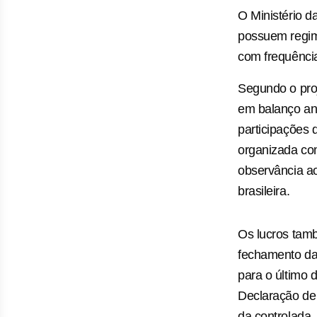
O Ministério d
possuem regimes
com frequência 
Segundo o proj
em balanço anu
participações 
organizada co
observância ao
brasileira.
Os lucros tam
fechamento da 
para o último d
Declaração de 
da controlada.