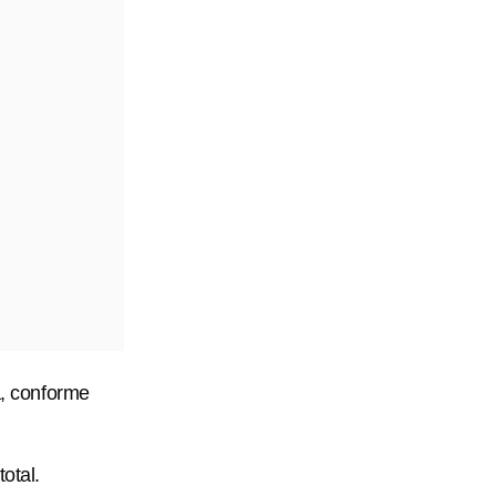
a, conforme
otal.