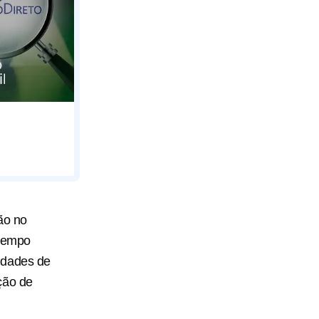
ção no
 tempo
idades de
ção de