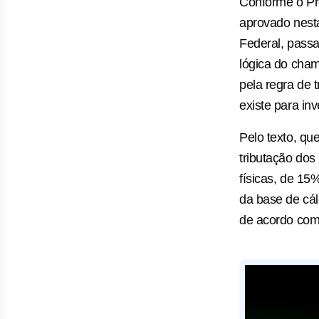
Conforme o Pro
aprovado nest
Federal, passa
lógica do cha
pela regra de t
existe para inv
Pelo texto, qu
tributação dos
físicas, de 15
da base de cál
de acordo com