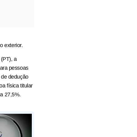
o exterior.
 (PT), a
para pessoas
e de dedução
física titular
 a 27,5%.