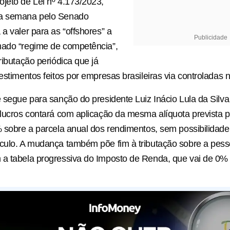
jeto de Lei nº 4.173/2023,
a semana pelo Senado
 a valer para as “offshores” a
Publicidade
mado “regime de competência”,
ributação periódica que já
estimentos feitos por empresas brasileiras via controladas n
e segue para sanção do presidente Luiz Inácio Lula da Silva
 lucros contará com aplicação da mesma alíquota prevista 
% sobre a parcela anual dos rendimentos, sem possibilidad
culo. A mudança também põe fim à tributação sobre a pessoa 
 a tabela progressiva do Imposto de Renda, que vai de 0%