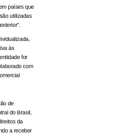
 em países que
são utilizadas
xterior”.
ividualizada,
iva às
entidade for
 elaborado com
comercial
ção de
al do Brasil,
ireitos da
endo a receber