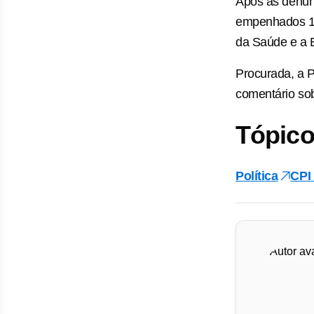
Após as denúnc
empenhados 1,6
da Saúde e a B
Procurada, a 
comentário so
Tópico
Política
CPI