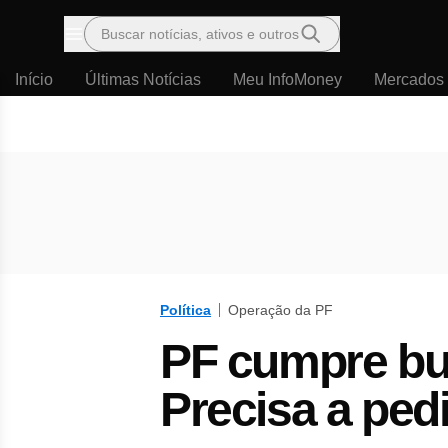
Buscar notícias, ativos e outros
Menu
Início
Últimas Notícias
Meu InfoMoney
Mercados
Política
Operação da PF
PF cumpre bu
Precisa a ped