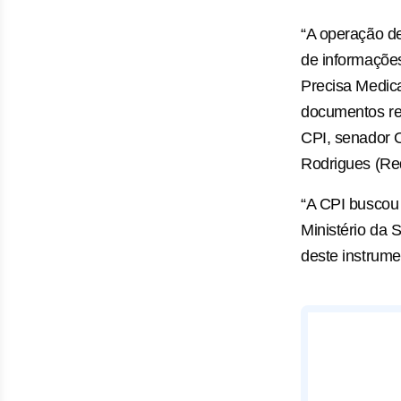
“A operação d
de informações
Precisa Medic
documentos rel
CPI, senador O
Rodrigues (Red
“A CPI buscou
Ministério da 
deste instrumen