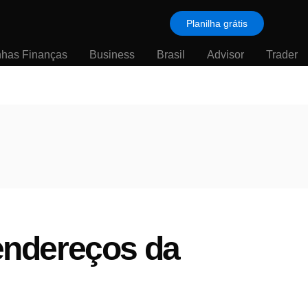
Planilha grátis
nhas Finanças
Business
Brasil
Advisor
Trader
endereços da