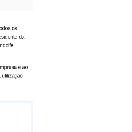
todos os
esidente da
ndolfe
empresa e ao
 utilização