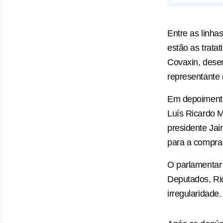
Entre as linh
estão as trata
Covaxin, desen
representante 
Em depoimento
Luís Ricardo M
presidente Jai
para a compra
O parlamentar 
Deputados, Ric
irregularidade