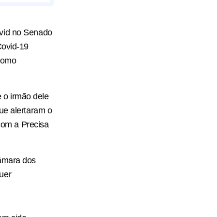
ovid no Senado
Covid-19
 como
 o irmão dele
ue alertaram o
 com a Precisa
Câmara dos
uer