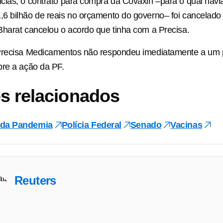
ias, o contrato para compra da Covaxin –para o qual havi
 bilhão de reais no orçamento do governo– foi cancelado p
harat cancelou o acordo que tinha com a Precisa.
Precisa Medicamentos não respondeu imediatamente a um 
bre a ação da PF.
s relacionados
 da Pandemia
Polícia Federal
Senado
Vacinas
Reuters