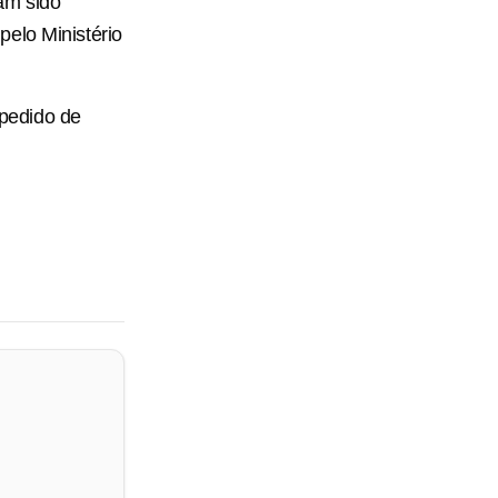
am sido
elo Ministério
pedido de