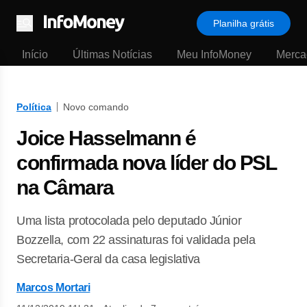
Planilha grátis
Menu
Início
Últimas Notícias
Meu InfoMoney
Merca
Política
Novo comando
Joice Hasselmann é
confirmada nova líder do PSL
na Câmara
Uma lista protocolada pelo deputado Júnior
Bozzella, com 22 assinaturas foi validada pela
Secretaria-Geral da casa legislativa
Marcos Mortari