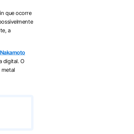
in que ocorre
 possivelmente
te, a
 Nakamoto
 digital. O
m metal