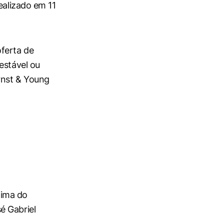
ealizado em 11
oferta de
estável ou
rnst & Young
xima do
é Gabriel