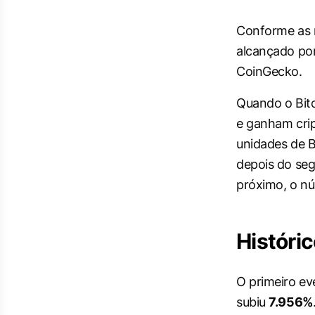
Conforme as r
alcançado por
CoinGecko.
Quando o Bit
e ganham cri
unidades de B
depois do seg
próximo, o nú
Históri
O primeiro ev
subiu
7.956%