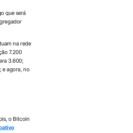
go que será
agregador
atuam na rede
ção 7.200
para 3.600;
; e agora, no
s, o Bitcoin
oativo