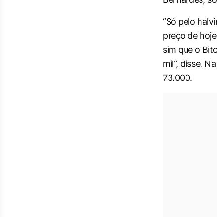
“Só pelo
halv
preço de hoje
sim que o Bit
mil”, disse. 
73.000.