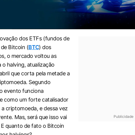
rovação dos ETFs (fundos de
 de Bitcoin (
BTC
) dos
s, o mercado voltou as
a o
halving
, atualização
abril que corta pela metade a
riptomoeda. Segundo
, o evento funciona
e como um forte catalisador
 a criptomoeda, e dessa vez
rente. Mas, será que isso vai
Publicidade
 E quanto de fato o Bitcoin
imos
halvings
?