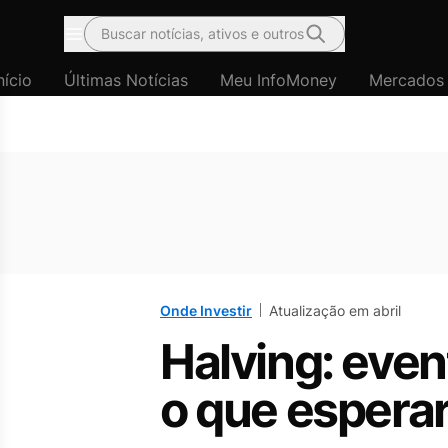
Buscar notícias, ativos e outros
Menu
nício
Últimas Notícias
Meu InfoMoney
Mercados
Onde Investir
Atualização em abril
Halving: event
o que espera