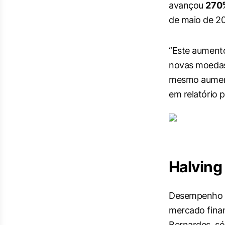
avançou
270
de maio de 20
“Este aumento
novas moedas,
mesmo aumenta
em relatório 
Halving
Desempenho p
mercado finan
Bernardes, só