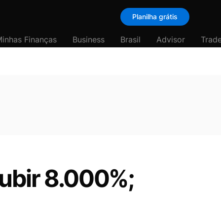
Planilha grátis
inhas Finanças
Business
Brasil
Advisor
Trade
 subir 8.000%;