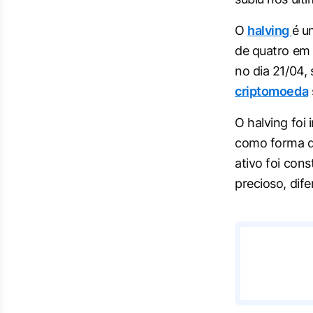
O
halving
é u
de quatro em 
no dia 21/04,
criptomoeda
O halving foi
como forma de
ativo foi con
precioso, dif