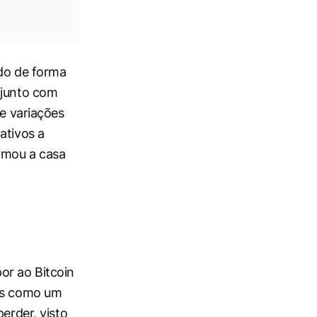
do de forma
njunto com
te variações
ativos a
rmou a casa
por ao Bitcoin
vos como um
erder, visto