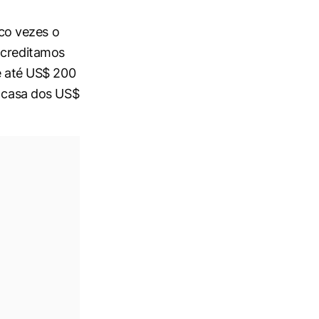
nco vezes o
acreditamos
 e até US$ 200
a casa dos US$