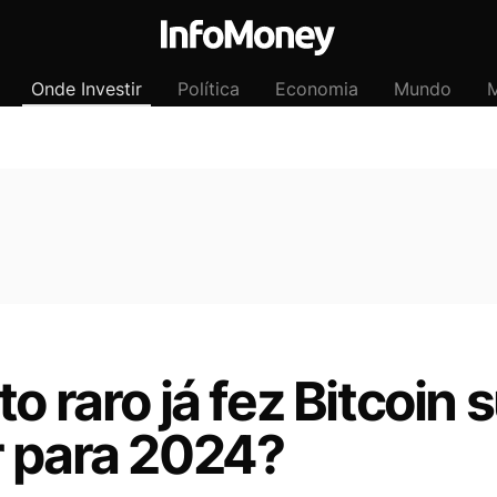
Onde Investir
Política
Economia
Mundo
M
o raro já fez Bitcoin
r para 2024?