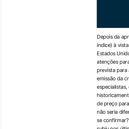
Depois da ap
índice) à vista
Estados Unido
atenções par
prevista para 
emissão da c
especialistas
historicament
de preço para
não seria dife
se confirmar?
subiu nos últ