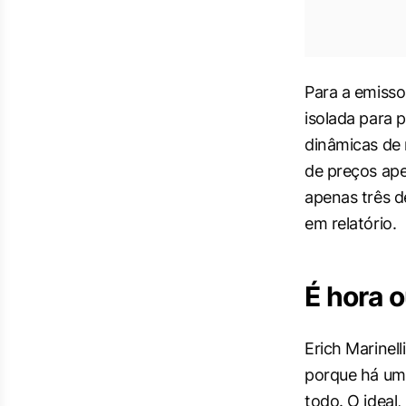
Para a emiss
isolada para 
dinâmicas de 
de preços ape
apenas três d
em relatório.
É hora 
Erich Marinell
porque há uma
todo. O ideal,