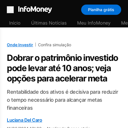
Planilha grátis
Menu
Início
Últimas Notícias
Meu InfoMoney
Me
Onde Investir
Confira simulação
Dobrar o patrimônio investido
pode levar até 10 anos; veja
opções para acelerar meta
Rentabilidade dos ativos é decisiva para reduzir
o tempo necessário para alcançar metas
financeiras
Luciana Del Caro