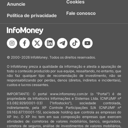
Cookies
Anuncie
Fale conosco
Política de privacidade
© 2000-2026 InfoMoney. Todos os direitos reservados.
O InfoMoney preza a qualidade da informação e atesta a apuração de
todo o conteúdo produzido por sua equipe, ressaltando, no entanto, que
não faz qualquer tipo de recomendação de investimento, não se
responsabilizando por perdas, danos (diretos, indiretos e incidentais),
custos e lucros cessantes.
IMPORTANTE: O portal www.infomoney.com.br (o "Portal") é de
propriedade da Infostocks Informações e Sistemas Ltda. (CNPJ/MF nº
03.082.929/0001-03) ("Infostocks"), sociedade controlada,
indiretamente, pela XP Controle Participações S/A (CNPJ/MF nº
09.163.677/0001-15), sociedade holding que controla as empresas do
XP Inc. O XP Inc tem em sua composição empresas que exercem
atividades de: corretoras de valores mobiliários, banco, seguradora,
corretora de seguros, análise de investimentos de valores mobiliários,