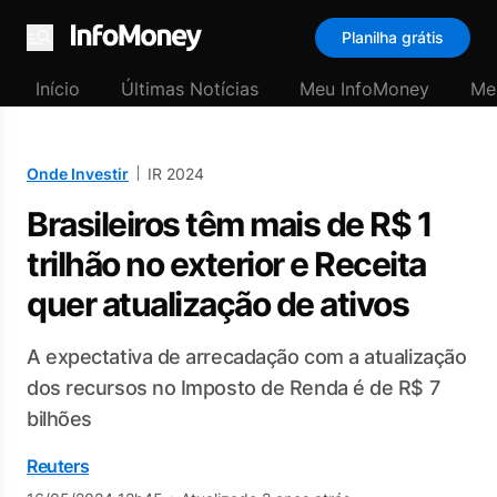
Planilha grátis
Menu
Início
Últimas Notícias
Meu InfoMoney
Me
Onde Investir
IR 2024
Brasileiros têm mais de R$ 1
trilhão no exterior e Receita
quer atualização de ativos
A expectativa de arrecadação com a atualização
dos recursos no Imposto de Renda é de R$ 7
bilhões
Reuters