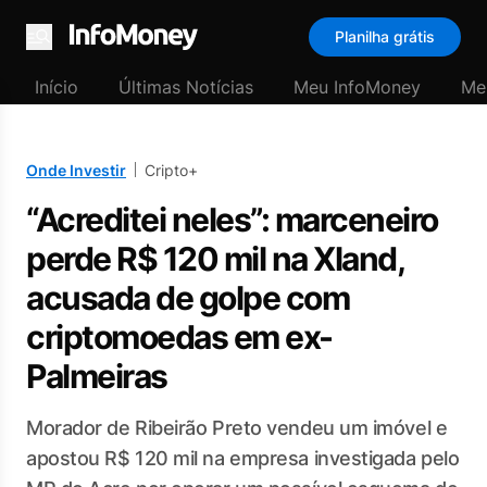
Planilha grátis
Menu
Início
Últimas Notícias
Meu InfoMoney
Me
Onde Investir
Cripto+
“Acreditei neles”: marceneiro
perde R$ 120 mil na Xland,
acusada de golpe com
criptomoedas em ex-
Palmeiras
Morador de Ribeirão Preto vendeu um imóvel e
apostou R$ 120 mil na empresa investigada pelo