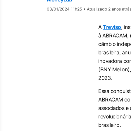
03/01/2024 11h25
•
Atualizado 2 anos atrá
A
Treviso
, in
à ABRACAM, n
câmbio indep
brasileira, an
inovadora co
(BNY Mellon)
2023.
Essa conquist
ABRACAM com
associados e
revolucionári
brasileiro.