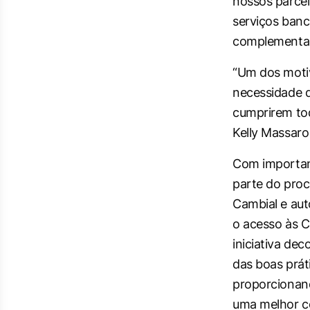
nossos parcei
serviços bancá
complementa 
“Um dos motiv
necessidade d
cumprirem tod
Kelly Massar
Com importan
parte do pro
Cambial e aut
o acesso às
iniciativa de
das boas prát
proporcionand
uma melhor co