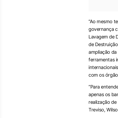
“Ao mesmo te
governança co
Lavagem de Di
de Destruiçã
ampliação da 
ferramentas i
internacionai
com os órgãos
“Para entende
apenas os ban
realização de
Treviso, Wils