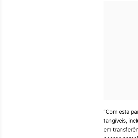
“Com esta par
tangíveis, inc
em transferên