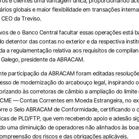
ros e clientes uma vantagem única, proporcionando ace
rios globais e maior flexibilidade em transações internac
CEO da Treviso.
os de o Banco Central facultar essas operações está b
o detentor das contas no exterior e da respectiva instit
a a regulamentação relativa aos requisitos de complianc
o Galego, presidente da ABRACAM.
te participação da ABRACAM foram editadas resoluçõe
cesso de modernização do arcabouço legal, inspirando
orizando às corretoras de câmbio a ampliação do limite 
 CCME —
Contas Correntes em Moeda Estrangeira, no ext
corre o Selo ABRACAM de Conformidade, certificando o
icas de PLD/FTP, que vem recebendo apoio e adesão sign
o uma diminuição de operadores não alinhados às boas
mpreensão dos riscos e das obrigações aplicáveis.