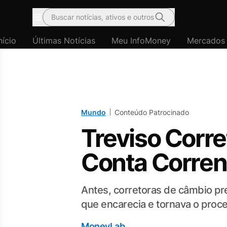
Buscar notícias, ativos e outros
Menu
nício
Últimas Notícias
Meu InfoMoney
Mercados
Mundo
Conteúdo Patrocinado
Treviso Corre
Conta Corren
Antes, corretoras de câmbio pr
que encarecia e tornava o proc
MoneyLab