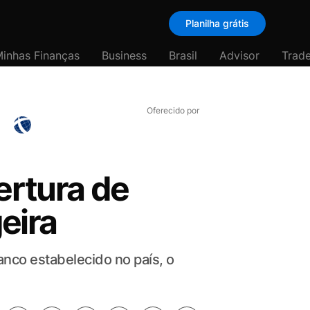
Planilha grátis
inhas Finanças
Business
Brasil
Advisor
Trade
Oferecido por
ertura de
eira
nco estabelecido no país, o