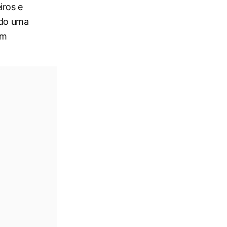
iros e
ndo uma
em