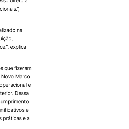
sso direto a
ionais.”,
alizado na
uição,
e.”, explica
s que fizeram
 o Novo Marco
operacional e
erior. Dessa
 cumprimento
ificativos e
 práticas e a