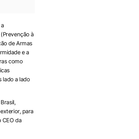
 a
 (Prevenção à
ação de Armas
rmidade e a
iras como
icas
s lado a lado
Brasil,
xterior, para
 o CEO da