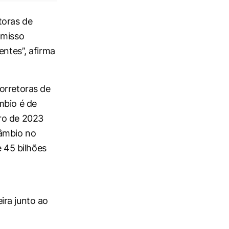
toras de
omisso
entes”, afirma
orretoras de
mbio é de
ro de 2023
câmbio no
 45 bilhões
ira junto ao