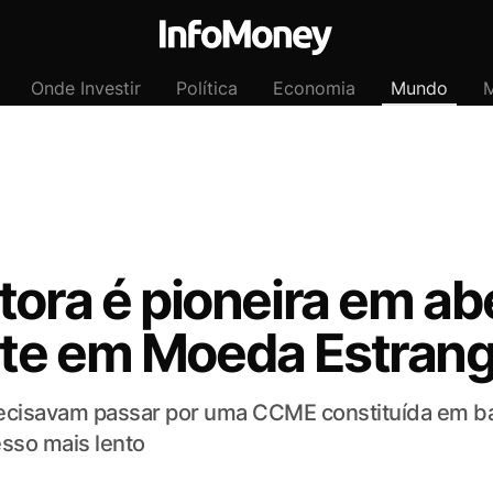
Onde Investir
Política
Economia
Mundo
M
tora é pioneira em ab
te em Moeda Estrang
ecisavam passar por uma CCME constituída em ba
esso mais lento