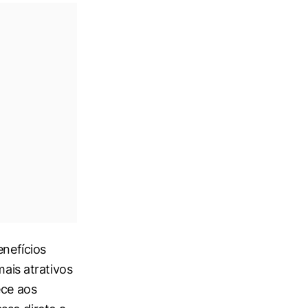
enefícios
mais atrativos
ece aos