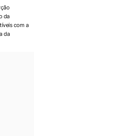
rção
o da
íveis com a
a da