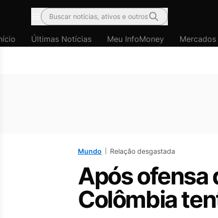
Buscar notícias, ativos e outros
Menu
nício
Últimas Notícias
Meu InfoMoney
Mercados
Mundo
Relação desgastada
Após ofensa d
Colômbia ten