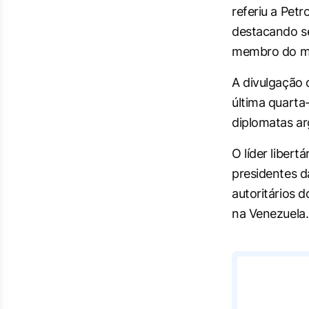
referiu a Petr
destacando s
membro do mo
A divulgação 
última quarta
diplomatas ar
O líder liber
presidentes d
autoritários 
na Venezuela.