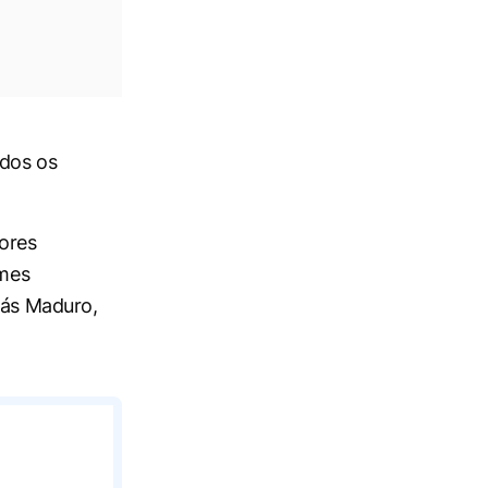
odos os
ores
imes
lás Maduro,