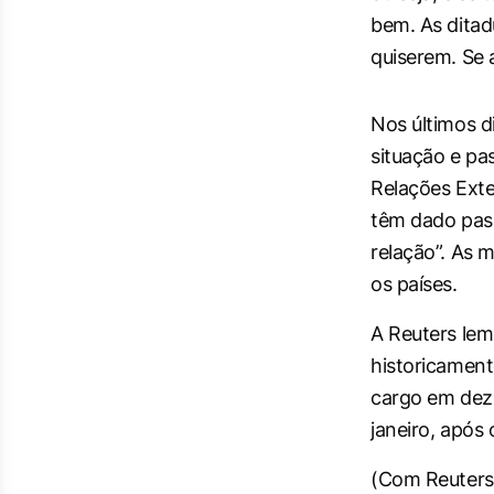
bem. As ditadu
quiserem. Se a
Nos últimos d
situação e pa
Relações Exte
têm dado pass
relação”. As 
os países.
A Reuters lem
historicament
cargo em dez
janeiro, após
(
Com Reuters