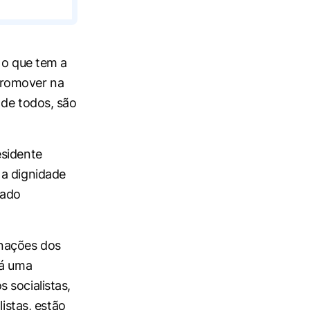
 o que tem a
promover na
 de todos, são
esidente
 a dignidade
cado
enações dos
Há uma
 socialistas,
listas, estão