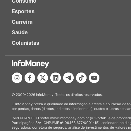
Consumo
Esportes
Carreira
Saúde
Colunistas
© 2000-2026 InfoMoney. Todos os direitos reservados.
O InfoMoney preza a qualidade da informação e atesta a apuração de tod
por perdas, danos (diretos, indiretos e incidentais), custos e lucros cessan
IMPORTANTE: O portal www.infomoney.com.br (o "Portal") é de proprieda
Participações S/A (CNPJ/MF nº 09.163.677/0001-15), sociedade holding
seguradora, corretora de seguros, análise de investimentos de valores 