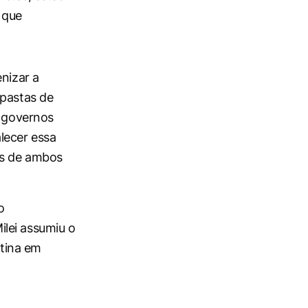
 que
enizar a
 pastas de
s governos
lecer essa
es de ambos
o
lei assumiu o
tina em