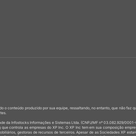
o o conteúdo produzido por sua equipe, ressaltando, no entanto, que não faz 
tes.
de da Infostocks Informações e Sistemas Ltda. (CNPJ/MF nº 03.082.929/0001-03)
 que controla as empresas do XP Inc. O XP Inc tem em sua composição empresas
mobiliários, gestoras de recursos de terceiros. Apesar de as Sociedades XP est