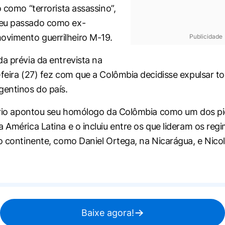
o como “terrorista assassino”,
eu passado como ex-
vimento guerrilheiro M-19.
Publicidade
da prévia da entrevista na
-feira (27) fez com que a Colômbia decidisse expulsar t
gentinos do país.
tário apontou seu homólogo da Colômbia como um dos pi
a América Latina e o incluiu entre os que lideram os reg
do continente, como Daniel Ortega, na Nicarágua, e Nico
Baixe agora!