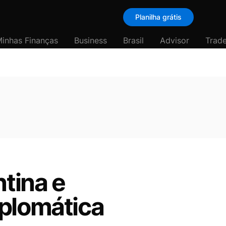
Planilha grátis
inhas Finanças
Business
Brasil
Advisor
Trade
ntina e
iplomática