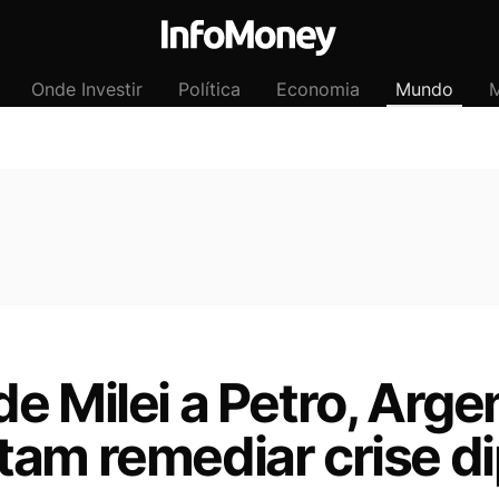
Onde Investir
Política
Economia
Mundo
M
e Milei a Petro, Arge
tam remediar crise d