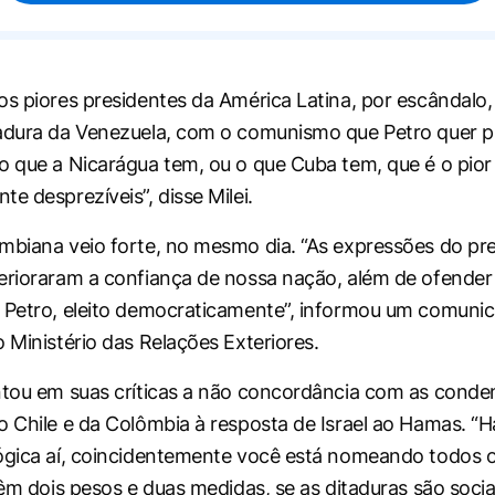
os piores presidentes da América Latina, por escândalo,
tadura da Venezuela, com o comunismo que Petro quer 
o que a Nicarágua tem, ou o que Cuba tem, que é o pior
e desprezíveis”, disse Milei.
mbiana veio forte, no mesmo dia. “As expressões do pr
erioraram a confiança de nossa nação, além de ofender
 Petro, eleito democraticamente”, informou um comuni
o Ministério das Relações Exteriores.
ntou em suas críticas a não concordância com as cond
o Chile e da Colômbia à resposta de Israel ao Hamas. “
ógica aí, coincidentemente você está nomeando todos os
têm dois pesos e duas medidas, se as ditaduras são socia