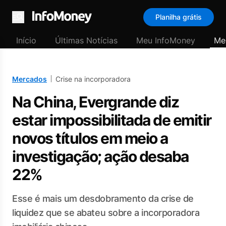
Planilha grátis
Menu
Início
Últimas Notícias
Meu InfoMoney
Me
Mercados
Crise na incorporadora
Na China, Evergrande diz
estar impossibilitada de emitir
novos títulos em meio a
investigação; ação desaba
22%
Esse é mais um desdobramento da crise de
liquidez que se abateu sobre a incorporadora