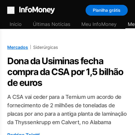
Planilha grátis
Menu
Início
Últimas Notícias
Meu InfoMoney
Me
Mercados
Siderúrgicas
Dona da Usiminas fecha
compra da CSA por 1,5 bilhão
de euros
A CSA vai ceder para a Ternium um acordo de
fornecimento de 2 milhões de toneladas de
placas por ano para a antiga planta de laminação
da Thyssenkrupp em Calvert, no Alabama