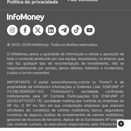
Política de privacidade
© 2000-2026 InfoMoney. Todos os direitos reservados.
O InfoMoney preza a qualidade da informação e atesta a apuração de
todo o conteúdo produzido por sua equipe, ressaltando, no entanto, que
não faz qualquer tipo de recomendação de investimento, não se
responsabilizando por perdas, danos (diretos, indiretos e incidentais),
custos e lucros cessantes.
IMPORTANTE: O portal www.infomoney.com.br (o "Portal") é de
propriedade da Infostocks Informações e Sistemas Ltda. (CNPJ/MF nº
03.082.929/0001-03) ("Infostocks"), sociedade controlada,
indiretamente, pela XP Controle Participações S/A (CNPJ/MF nº
09.163.677/0001-15), sociedade holding que controla as empresas do
XP Inc. O XP Inc tem em sua composição empresas que exercem
atividades de: corretoras de valores mobiliários, banco, seguradora,
corretora de seguros, análise de investimentos de valores mobiliários,
gestoras de recursos de terceiros. Apesar de as Sociedades XP estarem
sob controle comum, os executivos responsáveis pela Infostocks são
totalmente independentes e as notícias, matérias e opiniões veiculadas