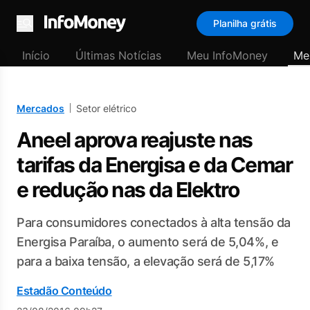
Planilha grátis
Menu
Início
Últimas Notícias
Meu InfoMoney
Me
Mercados
Setor elétrico
Aneel aprova reajuste nas
tarifas da Energisa e da Cemar
e redução nas da Elektro
Para consumidores conectados à alta tensão da
Energisa Paraíba, o aumento será de 5,04%, e
para a baixa tensão, a elevação será de 5,17%
Estadão Conteúdo