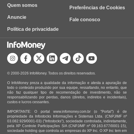
Quem somos
Preferências de Cookies
Anuncie
Fale conosco
Política de privacidade
© 2000-2026 InfoMoney. Todos os direitos reservados.
O InfoMoney preza a qualidade da informação e atesta a apuração de
todo o conteúdo produzido por sua equipe, ressaltando, no entanto, que
não faz qualquer tipo de recomendação de investimento, não se
responsabilizando por perdas, danos (diretos, indiretos e incidentais),
custos e lucros cessantes.
IMPORTANTE: O portal www.infomoney.com.br (o "Portal") é de
propriedade da Infostocks Informações e Sistemas Ltda. (CNPJ/MF nº
03.082.929/0001-03) ("Infostocks"), sociedade controlada, indiretamente,
pela XP Controle Participações S/A (CNPJ/MF nº 09.163.677/0001-15),
sociedade holding que controla as empresas do XP Inc. O XP Inc tem em