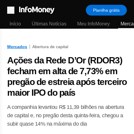
Planilha grátis
Menu
Início
Últimas Notícias
Meu InfoMoney
Merca
Mercados
Abertura de capital
Ações da Rede D’Or (RDOR3)
fecham em alta de 7,73% em
pregão de estreia após terceiro
maior IPO do país
A companhia levantou R$ 11,39 bilhões na abertura
de capital e, no pregão desta quinta-feira, chegou a
subir quase 14% na máxima do dia