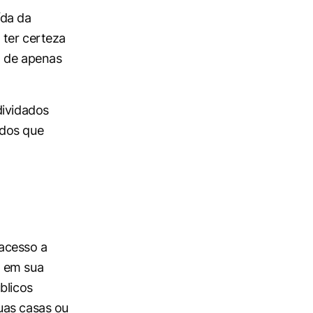
ída da
 ter certeza
a de apenas
dividados
 dos que
acesso a
o em sua
blicos
uas casas ou