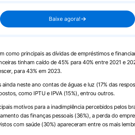
Baixe agora!
am como principais as dívidas de empréstimos e financ
nceiras tinham caído de 45% para 40% entre 2021 e 20
escer, para 43% em 2023.
 ainda neste ano contas de águas e luz (17% das respo
postos, como IPTU e IPVA (15%), entrou outros.
ipais motivos para a inadimplência percebidos pelos bras
ejamento das finanças pessoais (36%), a perda do empr
vistos com saúde (30%) apareceram entre os mais lemb