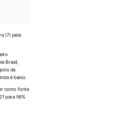
ra (7) pela
eiro
a Brasil,
apoio da
inda é baixo.
er como fonte
021 para 56%