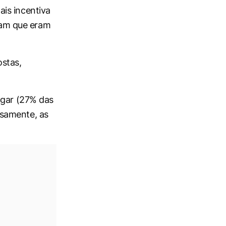
is incentiva
ram que eram
stas,
ugar (27% das
osamente, as