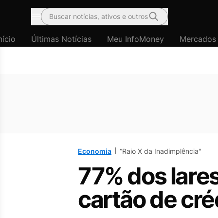
Buscar notícias, ativos e outros
Menu
nício
Últimas Notícias
Meu InfoMoney
Mercados
Economia
“Raio X da Inadimplência"
77% dos lares
cartão de créd