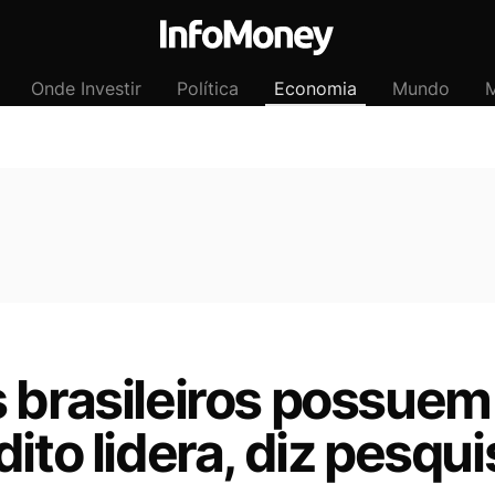
Onde Investir
Política
Economia
Mundo
M
 brasileiros possuem 
ito lidera, diz pesqui