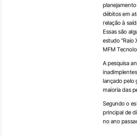
planejamento 
débitos em a
relação à saí
Essas são al
estudo “Raio X
MFM Tecnologi
A pesquisa an
inadimplentes
lançado pelo 
maioria das p
Segundo o es
principal de 
no ano passa