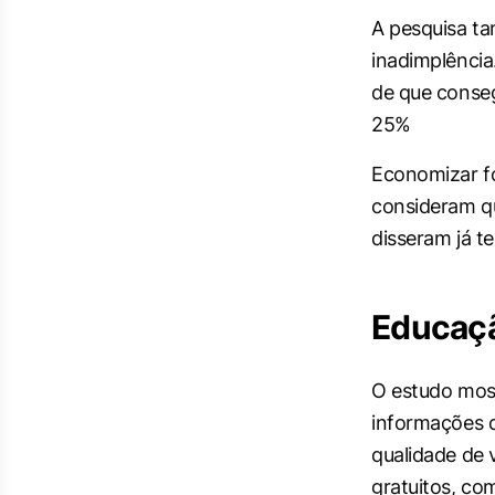
A pesquisa t
inadimplência
de que conseg
25%
Economizar fo
consideram qu
disseram já te
Educaçã
O estudo mos
informações d
qualidade de 
gratuitos, co