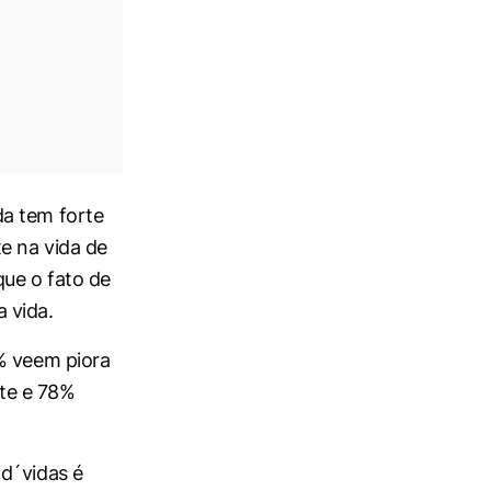
da tem forte
e na vida de
ue o fato de
 vida.
0% veem piora
te e 78%
 d´vidas é