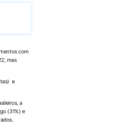
iamentos com
22, mas
stas) e
ileiros, a
ego (31%) e
rados.