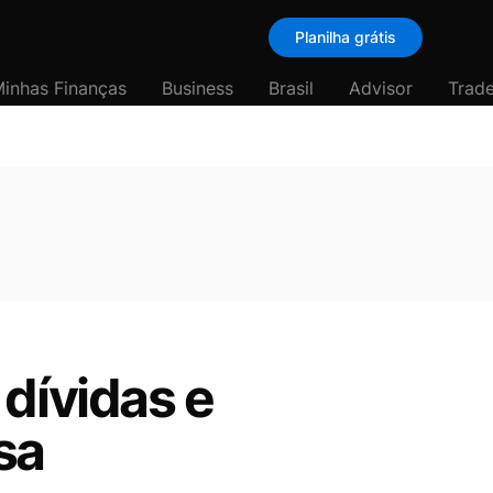
Planilha grátis
inhas Finanças
Business
Brasil
Advisor
Trade
dívidas e
sa