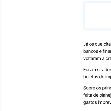
Já os que cit
bancos e fina
voltaram a cr
Foram citados
boletos de im
Sobre os princ
falta de plan
gastos impre