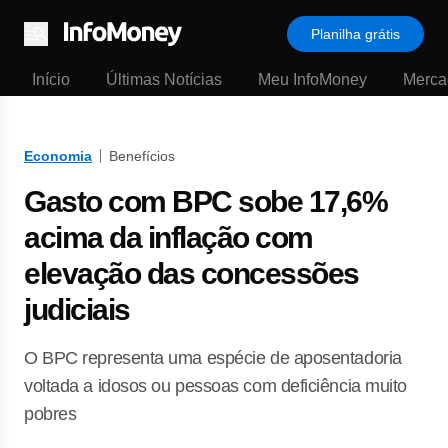
Planilha grátis
Menu
Início
Últimas Notícias
Meu InfoMoney
Merca
Economia
Benefícios
Gasto com BPC sobe 17,6%
acima da inflação com
elevação das concessões
judiciais
O BPC representa uma espécie de aposentadoria
voltada a idosos ou pessoas com deficiência muito
pobres