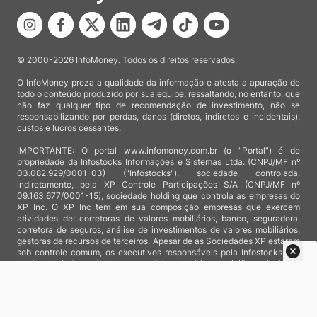
© 2000-2026 InfoMoney. Todos os direitos reservados.
O InfoMoney preza a qualidade da informação e atesta a apuração de
todo o conteúdo produzido por sua equipe, ressaltando, no entanto, que
não faz qualquer tipo de recomendação de investimento, não se
responsabilizando por perdas, danos (diretos, indiretos e incidentais),
custos e lucros cessantes.
IMPORTANTE: O portal www.infomoney.com.br (o "Portal") é de
propriedade da Infostocks Informações e Sistemas Ltda. (CNPJ/MF nº
03.082.929/0001-03) ("Infostocks"), sociedade controlada,
indiretamente, pela XP Controle Participações S/A (CNPJ/MF nº
09.163.677/0001-15), sociedade holding que controla as empresas do
XP Inc. O XP Inc tem em sua composição empresas que exercem
atividades de: corretoras de valores mobiliários, banco, seguradora,
corretora de seguros, análise de investimentos de valores mobiliários,
gestoras de recursos de terceiros. Apesar de as Sociedades XP estarem
sob controle comum, os executivos responsáveis pela Infostocks são
totalmente independentes e as notícias, matérias e opiniões veiculadas
no Portal não são, sob qualquer aspecto, direcionadas e/ou
influenciadas por relatórios de análise produzidos por áreas técnicas
das empresas do XP Inc, nem por decisões comerciais e de negócio de
tais sociedades, sendo produzidos de acordo com o juízo de valor e as