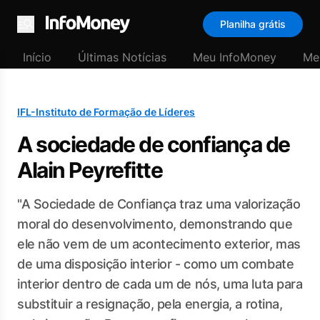
Planilha grátis
Menu
Início
Últimas Notícias
Meu InfoMoney
Me
IFL-Instituto de Formação de Líderes
A sociedade de confiança de
Alain Peyrefitte
"A Sociedade de Confiança traz uma valorização
moral do desenvolvimento, demonstrando que
ele não vem de um acontecimento exterior, mas
de uma disposição interior - como um combate
interior dentro de cada um de nós, uma luta para
substituir a resignação, pela energia, a rotina,