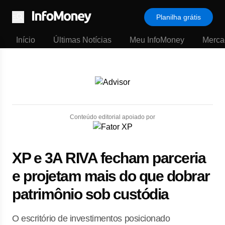
Planilha grátis
Menu
Início
Últimas Notícias
Meu InfoMoney
Merca
Conteúdo editorial apoiado por
XP e 3A RIVA fecham parceria
e projetam mais do que dobrar
patrimônio sob custódia
O escritório de investimentos posicionado